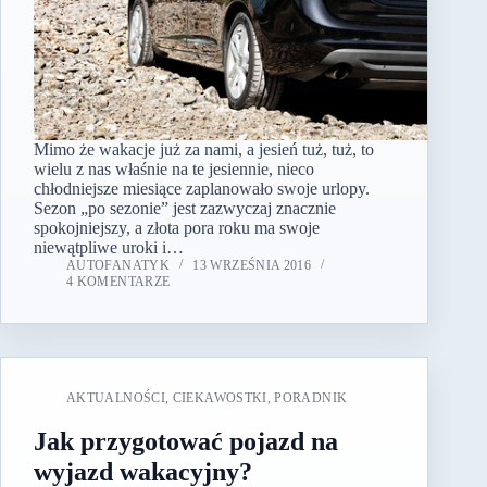
Mimo że wakacje już za nami, a jesień tuż, tuż, to
wielu z nas właśnie na te jesiennie, nieco
chłodniejsze miesiące zaplanowało swoje urlopy.
Sezon „po sezonie” jest zazwyczaj znacznie
spokojniejszy, a złota pora roku ma swoje
niewątpliwe uroki i…
AUTOFANATYK
13 WRZEŚNIA 2016
4 KOMENTARZE
AKTUALNOŚCI
,
CIEKAWOSTKI
,
PORADNIK
Jak przygotować pojazd na
wyjazd wakacyjny?