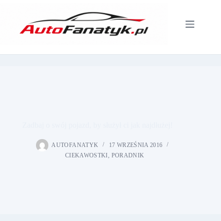
Przejdź
do
treści
Zadbaj o swój pojazd, by służył ci jak najdłużej!
AUTOFANATYK
17 WRZEŚNIA 2016
CIEKAWOSTKI
,
PORADNIK