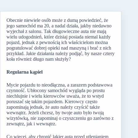
Obecnie niewiele osób może z dumą powiedzieć, że
jego samochód ma 20, a nadal działa, jakby niedawno
wyjechał z salonu. Tak długowieczne auta nie mają
wielu udogodnień, które dzisiaj posiada niemal każdy
pojazd, jednak z pewnością ich właścicielom można
pogratulować dobrej opieki nad maszyną i brać z nich
przykład. Jakie działania należy podjąć, by nasze cztery
koła również długo nam służyły?
Regularna kąpiel
Mycie pojazdu to nieodłączna, a zarazem podstawowa
czynność. Ubłocony samochód wygląda po prostu
niechlujnie i wielu kierowców uważa, że to wstyd
poruszać się takim pojazdem. Kierowcy często
zapominają jednak, że auto należy czyścić także
wewnątrz. Jeżeli chcesz, by twoje auto było twoją
wizytówką, nie zapominaj o czyszczeniu go zarówno z
zewnątrz, jak i wewnątrz.
Co więcej, aby chronić lakier auta przed utlenianiem