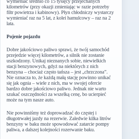
wymieniać średnio co 15 tysięcy przejechanych
kilometrów (przy okazji zmieniając w razie potrzeby
filtr powietrza i kabinowy). Płyn chłodniczy wystarczy
wymieniać raz na 5 lat, z kolei hamulcowy – raz na 2
lata.
Pojenie pojazdu
Dobre jakościowo paliwo sprawi, że twój samochód
przejedzie więcej kilometrów, a silnik nie zostanie
uszkodzony. Unikaj nieznanych sobie, niewielkich
stacji benzynowych, gdyż na niektórych z nich
benzyna – chociaż często tańsza – jest „chrzczona”.
Nie oznacza to, że każdą małą stację powinno unikać
się jak ognia – wiele z nich, ma w swojej ofercie
bardzo dobre jakościowo paliwo. Jednak nie warto
szukać oszczędności za wszelką cenę, bo ucierpieć
może na tym nasze auto.
Nie powinniśmy też doprowadzać do częstej i
długotrwałej jazdy na rezerwie. Zaledwie kilka litrów
benzyny w baku może spowodować zatarcie pompy
paliwa, a dalszej kolejności rozerwanie baku.