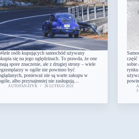
Wiele osób kupujących samochód używany
Samoc
skupia się na jego oględzinach. To prawda, że one
część
mają spore znaczenie, ale z drugiej strony – wiele
sobie 
egzemplarzy w ogóle nie powinno być
rynku
oglądanych, ponieważ nie są warte zakupu w
używa
ogóle, albo przynajmniej nie zasługują…
powin
AUTOFANATYK
26 LUTEGO 2021
3