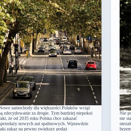
Nowe samochody dla większości Polaków wciąż
są zdecydowanie za drogie. Tym bardziej niepokoi
Nie p
fakt, że od 2035 roku Polska chce zakazać
nie s
sprzedaży nowych aut spalinowych. Wprawdzie
niezal
taki zakaz na pewno zwiększy podaż
bezem