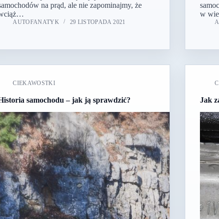
samochodów na prąd, ale nie zapominajmy, że
samoc
wciąż…
w wi
AUTOFANATYK
29 LISTOPADA 2021
CIEKAWOSTKI
C
Historia samochodu – jak ją sprawdzić?
Jak z