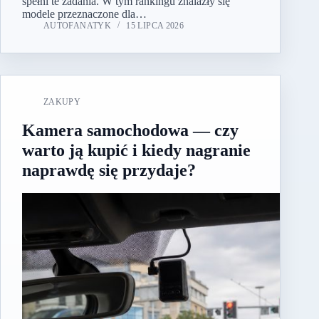
spełni te zadania. W tym rankingu znalazły się
modele przeznaczone dla…
AUTOFANATYK
15 LIPCA 2026
ZAKUPY
Kamera samochodowa — czy
warto ją kupić i kiedy nagranie
naprawdę się przydaje?