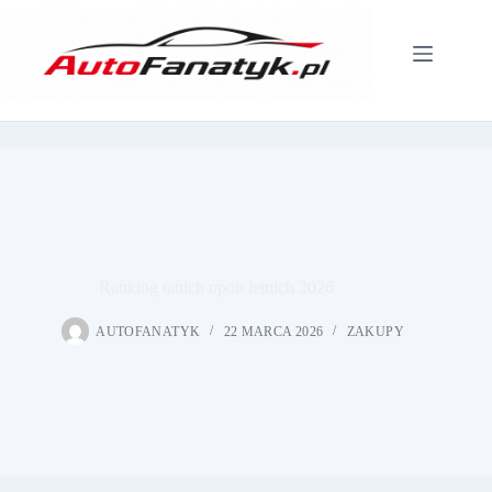
Przejdź
do
treści
Ranking tanich opon letnich 2026
AUTOFANATYK
22 MARCA 2026
ZAKUPY