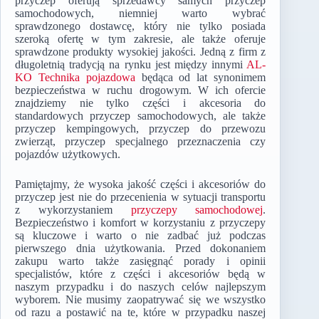
przyczep oferują sprzedawcy samych przyczep
samochodowych, niemniej warto wybrać
sprawdzonego dostawcę, który nie tylko posiada
szeroką ofertę w tym zakresie, ale także oferuje
sprawdzone produkty wysokiej jakości. Jedną z firm z
długoletnią tradycją na rynku jest między innymi
AL-
KO Technika pojazdowa
będąca od lat synonimem
bezpieczeństwa w ruchu drogowym. W ich ofercie
znajdziemy nie tylko części i akcesoria do
standardowych przyczep samochodowych, ale także
przyczep kempingowych, przyczep do przewozu
zwierząt, przyczep specjalnego przeznaczenia czy
pojazdów użytkowych.
Pamiętajmy, że wysoka jakość części i akcesoriów do
przyczep jest nie do przecenienia w sytuacji transportu
z wykorzystaniem
przyczepy samochodowej
.
Bezpieczeństwo i komfort w korzystaniu z przyczepy
są kluczowe i warto o nie zadbać już podczas
pierwszego dnia użytkowania. Przed dokonaniem
zakupu warto także zasięgnąć porady i opinii
specjalistów, które z części i akcesoriów będą w
naszym przypadku i do naszych celów najlepszym
wyborem. Nie musimy zaopatrywać się we wszystko
od razu a postawić na te, które w przypadku naszej