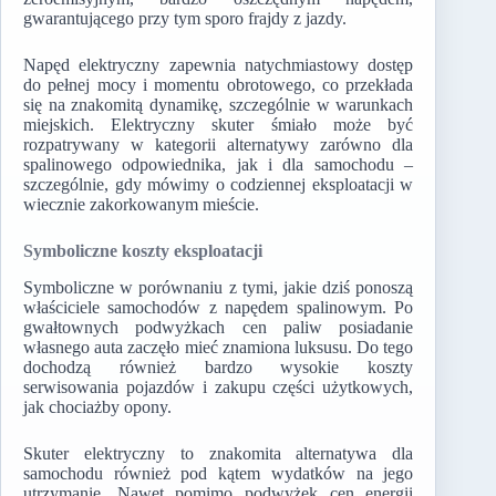
gwarantującego przy tym sporo frajdy z jazdy.
Napęd elektryczny zapewnia natychmiastowy dostęp
do pełnej mocy i momentu obrotowego, co przekłada
się na znakomitą dynamikę, szczególnie w warunkach
miejskich. Elektryczny skuter śmiało może być
rozpatrywany w kategorii alternatywy zarówno dla
spalinowego odpowiednika, jak i dla samochodu –
szczególnie, gdy mówimy o codziennej eksploatacji w
wiecznie zakorkowanym mieście.
Symboliczne koszty eksploatacji
Symboliczne w porównaniu z tymi, jakie dziś ponoszą
właściciele samochodów z napędem spalinowym. Po
gwałtownych podwyżkach cen paliw posiadanie
własnego auta zaczęło mieć znamiona luksusu. Do tego
dochodzą również bardzo wysokie koszty
serwisowania pojazdów i zakupu części użytkowych,
jak chociażby opony.
Skuter elektryczny to znakomita alternatywa dla
samochodu również pod kątem wydatków na jego
utrzymanie. Nawet pomimo podwyżek cen energii