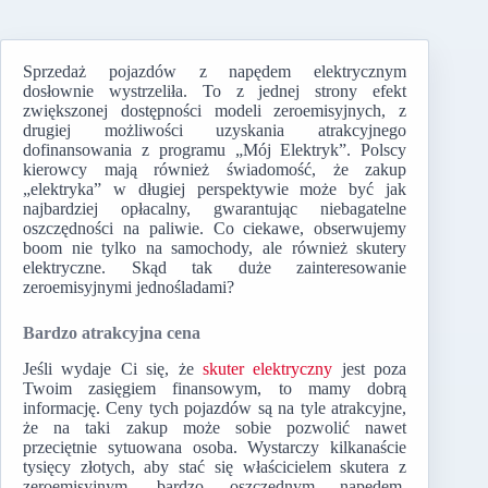
Sprzedaż pojazdów z napędem elektrycznym
dosłownie wystrzeliła. To z jednej strony efekt
zwiększonej dostępności modeli zeroemisyjnych, z
drugiej możliwości uzyskania atrakcyjnego
dofinansowania z programu „Mój Elektryk”. Polscy
kierowcy mają również świadomość, że zakup
„elektryka” w długiej perspektywie może być jak
najbardziej opłacalny, gwarantując niebagatelne
oszczędności na paliwie. Co ciekawe, obserwujemy
boom nie tylko na samochody, ale również skutery
elektryczne. Skąd tak duże zainteresowanie
zeroemisyjnymi jednośladami?
Bardzo atrakcyjna cena
Jeśli wydaje Ci się, że
skuter elektryczny
jest poza
Twoim zasięgiem finansowym, to mamy dobrą
informację. Ceny tych pojazdów są na tyle atrakcyjne,
że na taki zakup może sobie pozwolić nawet
przeciętnie sytuowana osoba. Wystarczy kilkanaście
tysięcy złotych, aby stać się właścicielem skutera z
zeroemisyjnym, bardzo oszczędnym napędem,