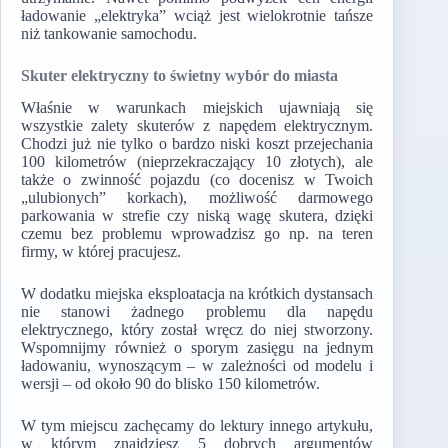
ładowanie „elektryka” wciąż jest wielokrotnie tańsze
niż tankowanie samochodu.
Skuter elektryczny to świetny wybór do miasta
Właśnie w warunkach miejskich ujawniają się
wszystkie zalety skuterów z napędem elektrycznym.
Chodzi już nie tylko o bardzo niski koszt przejechania
100 kilometrów (nieprzekraczający 10 złotych), ale
także o zwinność pojazdu (co docenisz w Twoich
„ulubionych” korkach), możliwość darmowego
parkowania w strefie czy niską wagę skutera, dzięki
czemu bez problemu wprowadzisz go np. na teren
firmy, w której pracujesz.
W dodatku miejska eksploatacja na krótkich dystansach
nie stanowi żadnego problemu dla napędu
elektrycznego, który został wręcz do niej stworzony.
Wspomnijmy również o sporym zasięgu na jednym
ładowaniu, wynoszącym – w zależności od modelu i
wersji – od około 90 do blisko 150 kilometrów.
W tym miejscu zachęcamy do lektury innego artykułu,
w którym znajdziesz 5 dobrych argumentów