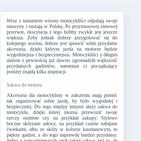
Wraz z nastaniem wiosny motocykliści odpalają swoje
maszyny i ruszają w Polskę. Po przymusowej zimowej
przerwie, ekscytacja z tego hobby zwykle jest jeszcze
większa. Żeby jednak dobrze przygotować się do
kolejnego sezonu, dobrze jest sprawić sobie przydatne
akcesoria, dzięki którym jazda na motorze będzie
wygodniejsza i bezpieczniejsza. Motocykliści z długim
stażem z pewnością już dawno zgromadzili większość
przydatnych gadżetów, natomiast ci początkujący
poniżej znajdą kilka inspiracji.
Sakwa do motoru
Akcesoria dla motocyklisty w założeniu mają pomóc
tak organizować sobie jazdę, by było wygodniej i
bezpieczniej. Do tego między innymi służy sakwa do
motocyklu, dzięki której można przewozić swoje
rzeczy osobiste czy na przykład zakupy. Stylowe
boczne skórzane sakwy, na przykład czarne nabijane
ćwiekami, albo ze skóry w kolorze kasztanowym, to
piękny gadżet, a do tego naprawdę bardzo przydatny.
Jedną z najważniejszych cech takiej sakwy jest to, że