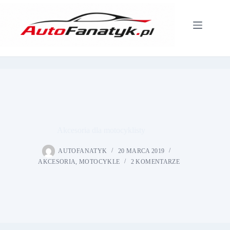
Przejdź
do
treści
Akcesoria dla motocyklisty
AUTOFANATYK
20 MARCA 2019
AKCESORIA
,
MOTOCYKLE
2 KOMENTARZE