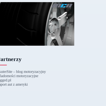
artnerzy
kuterSite – blog motoryzacyjny
iadomości motoryzacyjne
ugged.pl
mport aut z ameryki