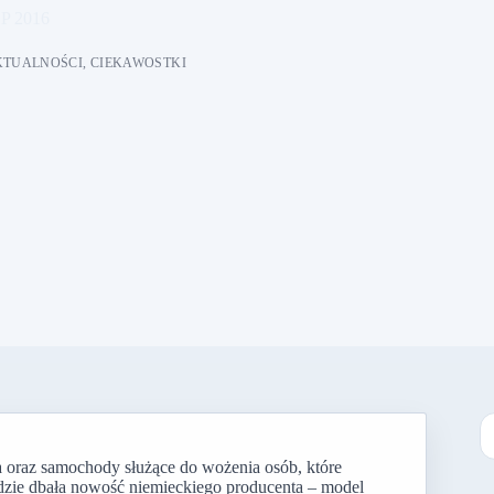
P 2016
KTUALNOŚCI
,
CIEKAWOSTKI
oraz samochody służące do wożenia osób, które
B
dzie dbała nowość niemieckiego producenta – model
w