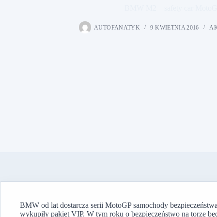
BMW M2 – safety car MotoG
AUTOFANATYK
9 KWIETNIA 2016
A
BMW od lat dostarcza serii MotoGP samochody bezpieczeństwa 
wykupiły pakiet VIP. W tym roku o bezpieczeństwo na torze bę