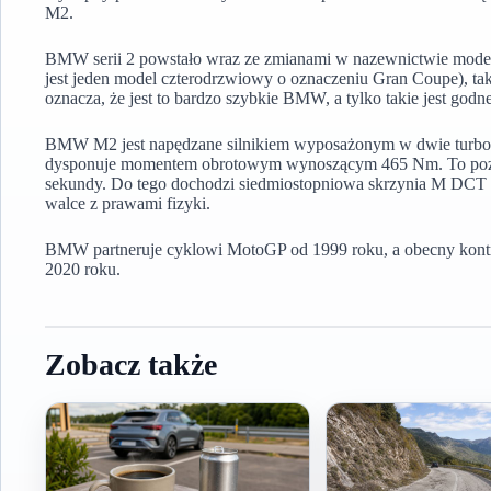
M2.
BMW serii 2 powstało wraz ze zmianami w nazewnictwie modeli. 
jest jeden model czterodrzwiowy o oznaczeniu Gran Coupe), tak 
oznacza, że jest to bardzo szybkie BMW, a tylko takie jest go
BMW M2 jest napędzane silnikiem wyposażonym w dwie turbos
dysponuje momentem obrotowym wynoszącym 465 Nm. To pozwal
sekundy. Do tego dochodzi siedmiostopniowa skrzynia M DCT i
walce z prawami fizyki.
BMW partneruje cyklowi MotoGP od 1999 roku, a obecny kontr
2020 roku.
Zobacz także