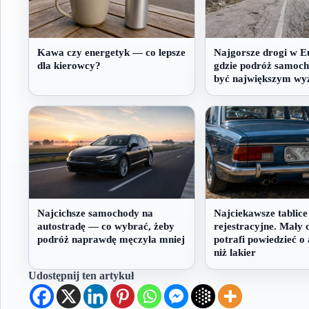
Kawa czy energetyk — co lepsze
Najgorsze drogi w E
dla kierowcy?
gdzie podróż samoc
być największym w
Najcichsze samochody na
Najciekawsze tablice
autostradę — co wybrać, żeby
rejestracyjne. Mały d
podróż naprawdę męczyła mniej
potrafi powiedzieć o 
niż lakier
Udostępnij ten artykuł