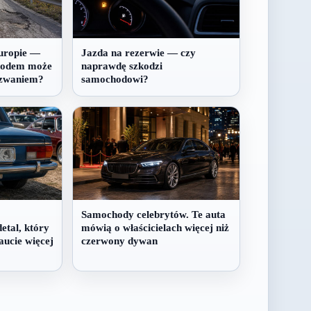
uropie —
Jazda na rezerwie — czy
hodem może
naprawdę szkodzi
yzwaniem?
samochodowi?
Samochody celebrytów. Te auta
etal, który
mówią o właścicielach więcej niż
aucie więcej
czerwony dywan