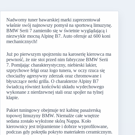
Nadworny tuner bawarskiej marki zaprezentował
właśnie swój najnowszy pomysł na sportową limuzynę.
BMW Serii 7 zamieniło się w świetnie wyglądającą i
niezwykle mocną Alpinę B7. Auto oferuje aż 600 koni
mechanicznych!
Już po pierwszym spojrzeniu na karoserię kierowca ma
pewność, że nie stoi przed nim fabryczne BMW Serii
7. Pomijając charakterystyczny, niebieski lakier,
szprychowe felgi oraz logo tunera, w oczy rzuca się
chociażby agresywny zderzak oraz chromowane i
błyszczące nerki grilla. O charakterze Alpiny B7
świadczą również końcówki układu wydechowego
wykonane z nierdzewnej stali oraz spojler na tylnej
klapie.
Pakiet tuningowy obejmuje też kabinę pasażerską
topowej limuzyny BMW. Niemalże całe wnętrze
sedana zostało wyłożone skórą Nappa. Koło
kierownicy jest trójramienne i dobrze wyprofilowane,
podczas gdy pokrętła pokryto materiałem ceramicznym.