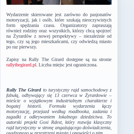
Wydarzenie skierowane jest zarówno do pasjonatów
motoryzacji, jak i osób, które szukają nieoczywistych
form spędzania czasu. Organizatorzy zapraszają
również rodziny oraz wszystkich, którzy chcą spojrzeć
na Żyrardów z nowej perspektywy – niezależnie od
tego, czy są jego mieszkańcami, czy odwiedzą miasto
po raz pierwszy.
Zapisy na Rally The Girard dostępne są na stronie
rallythegirard.pl
. Liczba miejsc jest ograniczona.
Rally The Girard
to turystyczny rajd samochodowy z
fabułą, odbywający się 13 czerwca w Żyrardowie –
mieście o wyjątkowym industrialnym charakterze i
bogatej historii. Formuła wydarzenia łączy
motoryzację, przejazd według roadbooka, zadania i
zagadki z odkrywaniem lokalnego dziedzictwa. To
autorski projekt Gosi Rdest, który rozwija klasyczny
rajd turystyczny w stronę angażującego doświadczenia,
osadzonego w przestrzeni miasta i opowieści o nim.