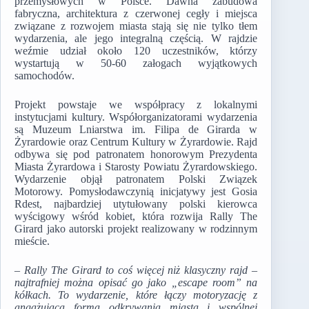
przemysłowych w Polsce. Dawna zabudowa
fabryczna, architektura z czerwonej cegły i miejsca
związane z rozwojem miasta stają się nie tylko tłem
wydarzenia, ale jego integralną częścią. W rajdzie
weźmie udział około 120 uczestników, którzy
wystartują w 50-60 załogach wyjątkowych
samochodów.
Projekt powstaje we współpracy z lokalnymi
instytucjami kultury. Współorganizatorami wydarzenia
są Muzeum Lniarstwa im. Filipa de Girarda w
Żyrardowie oraz Centrum Kultury w Żyrardowie. Rajd
odbywa się pod patronatem honorowym Prezydenta
Miasta Żyrardowa i Starosty Powiatu Żyrardowskiego.
Wydarzenie objął patronatem Polski Związek
Motorowy. Pomysłodawczynią inicjatywy jest Gosia
Rdest, najbardziej utytułowany polski kierowca
wyścigowy wśród kobiet, która rozwija Rally The
Girard jako autorski projekt realizowany w rodzinnym
mieście.
– Rally The Girard to coś więcej niż klasyczny rajd –
najtrafniej można opisać go jako „escape room” na
kółkach. To wydarzenie, które łączy motoryzację z
angażującą formą odkrywania miasta i wspólnej