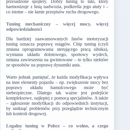
przesadzone spojlery. Dobry tuning to taki, który
harmonizuje z linią nadwozia, podkreśla jego atuty i –
co istotne – nie łamie przepisów ruchu drogowego.
Tuning mechaniczny – więcej mocy, więcej
odpowiedzialności
Dla bardziej zaawansowanych fanów motoryzacji
tuning oznacza poprawę osiągów. Chip tuning (czyli
zmiana oprogramowania sterującego pracą silnika),
wymiana układu dolotowego, sportowy wydech,
zmiana zawieszenia na gwintowane – to tylko niektóre
ze sposobów na poprawę dynamiki auta.
Warto jednak pamiętać, że każda modyfikacja wpływa
na inne elementy pojazdu – np. zwiększenie mocy bez
poprawy układu hamulcowego może być
niebezpieczne. Dlatego tak ważne jest podejście
kompleksowe, najlepiej z pomocą specjalistów. A także
– zgłoszenie modyfikacji do odpowiednich instytucji,
by uniknąć problemów przy przeglądzie technicznym
lub kontroli drogowej.
Legalny tuning w Polsce – co wolno, a czego