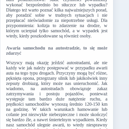
wykonać bezpośrednio bo stłuczce lub wypadku?
Dlatego też warto poznać kilka najważniejszych porad,
aby poradzić sobie w trudnych sytuacjach i nie
przepłacać nieświadomie za niepotrzebne usługi. Dla
przypomnienia: kolizja to zdarzenie na drodze, w
którym ucierpiał tylko samochód, a w wypadek jest
wtedy, kiedy poszkodowane są również osoby.
Awaria samochodu na autostradzie, to się może
zdarzyć
Wszyscy mają okazję jeździć autostradami, ale nie
każdy wie jak należy postępować w przypadku awarii
auta na tego typu drogach. Przyczyny mogą być różne,
pęknięta opona, przegrzany silnik lub jakikolwiek inny
zepsuty drobiazg, który może nas unieruchomić. Jak
wiadomo, na autostradach obowiązuje zakaz
zatrzymywania i postoju pojazdów, ponieważ
występuje tam bardzo duże natężenie ruchu, a
prędkości samochodów wynoszą średnio 120-150 km
na godzinę. W takich warunkach hamowanie lub
cofanie jest niezwykle niebezpieczne i może skończyć
się bardzo źle, a nawet śmiertelnym wypadkiem. Kiedy
nasz samochód ulegnie awarii, to wtedy niesprawny