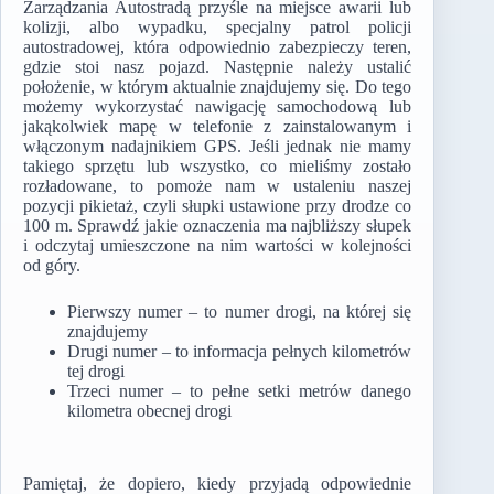
Zarządzania Autostradą przyśle na miejsce awarii lub
kolizji, albo wypadku, specjalny patrol policji
autostradowej, która odpowiednio zabezpieczy teren,
gdzie stoi nasz pojazd. Następnie należy ustalić
położenie, w którym aktualnie znajdujemy się. Do tego
możemy wykorzystać nawigację samochodową lub
jakąkolwiek mapę w telefonie z zainstalowanym i
włączonym nadajnikiem GPS. Jeśli jednak nie mamy
takiego sprzętu lub wszystko, co mieliśmy zostało
rozładowane, to pomoże nam w ustaleniu naszej
pozycji pikietaż, czyli słupki ustawione przy drodze co
100 m. Sprawdź jakie oznaczenia ma najbliższy słupek
i odczytaj umieszczone na nim wartości w kolejności
od góry.
Pierwszy numer – to numer drogi, na której się
znajdujemy
Drugi numer – to informacja pełnych kilometrów
tej drogi
Trzeci numer – to pełne setki metrów danego
kilometra obecnej drogi
Pamiętaj, że dopiero, kiedy przyjadą odpowiednie