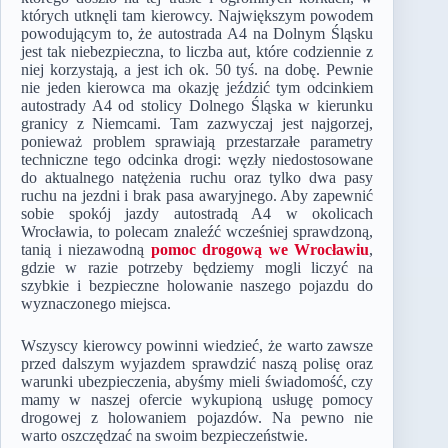
których utknęli tam kierowcy. Największym powodem
powodującym to, że autostrada A4 na Dolnym Śląsku
jest tak niebezpieczna, to liczba aut, które codziennie z
niej korzystają, a jest ich ok. 50 tyś. na dobę. Pewnie
nie jeden kierowca ma okazję jeździć tym odcinkiem
autostrady A4 od stolicy Dolnego Śląska w kierunku
granicy z Niemcami. Tam zazwyczaj jest najgorzej,
ponieważ problem sprawiają przestarzałe parametry
techniczne tego odcinka drogi: węzły niedostosowane
do aktualnego natężenia ruchu oraz tylko dwa pasy
ruchu na jezdni i brak pasa awaryjnego. Aby zapewnić
sobie spokój jazdy autostradą A4 w okolicach
Wrocławia, to polecam znaleźć wcześniej sprawdzoną,
tanią i niezawodną
pomoc drogową we Wrocławiu
,
gdzie w razie potrzeby będziemy mogli liczyć na
szybkie i bezpieczne holowanie naszego pojazdu do
wyznaczonego miejsca.
Wszyscy kierowcy powinni wiedzieć, że warto zawsze
przed dalszym wyjazdem sprawdzić naszą polisę oraz
warunki ubezpieczenia, abyśmy mieli świadomość, czy
mamy w naszej ofercie wykupioną usługę pomocy
drogowej z holowaniem pojazdów. Na pewno nie
warto oszczędzać na swoim bezpieczeństwie.