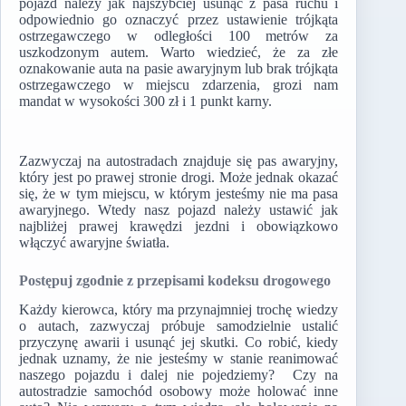
pojazd należy jak najszybciej usunąć z pasa ruchu i
odpowiednio go oznaczyć przez ustawienie trójkąta
ostrzegawczego w odległości 100 metrów za
uszkodzonym autem. Warto wiedzieć, że za złe
oznakowanie auta na pasie awaryjnym lub brak trójkąta
ostrzegawczego w miejscu zdarzenia, grozi nam
mandat w wysokości 300 zł i 1 punkt karny.
Zazwyczaj na autostradach znajduje się pas awaryjny,
który jest po prawej stronie drogi. Może jednak okazać
się, że w tym miejscu, w którym jesteśmy nie ma pasa
awaryjnego. Wtedy nasz pojazd należy ustawić jak
najbliżej prawej krawędzi jezdni i obowiązkowo
włączyć awaryjne światła.
Postępuj zgodnie z przepisami kodeksu drogowego
Każdy kierowca, który ma przynajmniej trochę wiedzy
o autach, zazwyczaj próbuje samodzielnie ustalić
przyczynę awarii i usunąć jej skutki. Co robić, kiedy
jednak uznamy, że nie jesteśmy w stanie reanimować
naszego pojazdu i dalej nie pojedziemy? Czy na
autostradzie samochód osobowy może holować inne