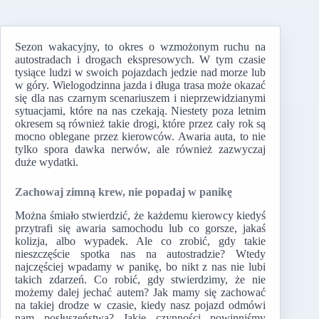
Sezon wakacyjny, to okres o wzmożonym ruchu na
autostradach i drogach ekspresowych. W tym czasie
tysiące ludzi w swoich pojazdach jedzie nad morze lub
w góry. Wielogodzinna jazda i długa trasa może okazać
się dla nas czarnym scenariuszem i nieprzewidzianymi
sytuacjami, które na nas czekają. Niestety poza letnim
okresem są również takie drogi, które przez cały rok są
mocno oblegane przez kierowców. Awaria auta, to nie
tylko spora dawka nerwów, ale również zazwyczaj
duże wydatki.
Zachowaj zimną krew, nie popadaj w panikę
Można śmiało stwierdzić, że każdemu kierowcy kiedyś
przytrafi się awaria samochodu lub co gorsze, jakaś
kolizja, albo wypadek. Ale co zrobić, gdy takie
nieszczęście spotka nas na autostradzie? Wtedy
najczęściej wpadamy w panikę, bo nikt z nas nie lubi
takich zdarzeń. Co robić, gdy stwierdzimy, że nie
możemy dalej jechać autem? Jak mamy się zachować
na takiej drodze w czasie, kiedy nasz pojazd odmówi
nam posłuszeństwa? Jakie czynności powinniśmy