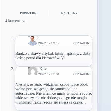
POPRZEDNI
NASTĘPNY
4 komentarze
Tomek
10 SIERPNIA 2017 / 20:17
ODPOWIEDZ
Bardzo ciekawy artykuł, fajnie napisany, z dużą
ilością porad dla kierowców 🙂
Fabian Koss
18 SIERPNIA 2017 / 15:31
ODPOWIEDZ
Niestety, ostatnio widziałem osoby idące obok
wolno poruszającego się samochodu na
autostradzie. Nie wiem co miały w głowie robiąc
takie rzeczy, ale nic dobrego z tego nie mogło
wyniknąć. Takie rzeczy się zgłasza i czeka…