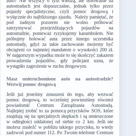
auto? Nie wszyscy o tym wiedzą, ale holowanie na
autostradach jest dopuszczalne, jednak tylko przez
pojazdy specjalistyczne, czyli pomoc drogową i
wyłącznie do najbliższego zjazdu. Należy pamiętać, że
pod żadnym pozorem nie wolno próbować
zatrzymywać przejeżdżających pojazdów na
autostradzie, ponieważ ryzykujemy karambolem. Nie
próbujmy holować auta przez innego uczestnika
autostrady, gdyż za takie zachowanie możemy być
obciążeni co najmniej mandatem o wysokości 200 zł.
W najgorszym wypadku może to się skończyć zakazem
prowadzenia pojazdów, gdy policjant uzna, że
wystąpiło zagrożenie w ruchu drogowym.
Masz unieruchomione auto na autostradzie?
Wezwij pomoc drogową
Jeśli już jesteśmy zmuszeni do tego, aby wezwać
pomoc drogową, to wcześniej powinniśmy również
powiadomić Centrum Zarządzania Autostradą.
Najlepiej zrobić to za pomocą przycisków SOS, które
znajdują się na specjalnych słupkach i są umieszczone
w odległości oddalonej od siebie co 2 km. Jeśli nie
możesz znaleźć w pobliżu takiego przycisku, to wtedy
zadzwoń pod numer 112. Po Twoim telefonie Centrum