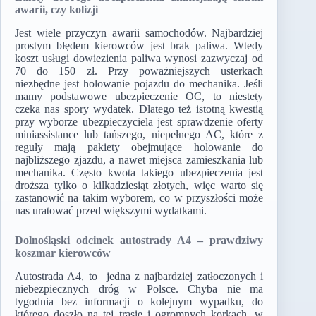
awarii, czy kolizji
Jest wiele przyczyn awarii samochodów. Najbardziej
prostym błędem kierowców jest brak paliwa. Wtedy
koszt usługi dowiezienia paliwa wynosi zazwyczaj od
70 do 150 zł. Przy poważniejszych usterkach
niezbędne jest holowanie pojazdu do mechanika. Jeśli
mamy podstawowe ubezpieczenie OC, to niestety
czeka nas spory wydatek. Dlatego też istotną kwestią
przy wyborze ubezpieczyciela jest sprawdzenie oferty
miniassistance lub tańszego, niepełnego AC, które z
reguły mają pakiety obejmujące holowanie do
najbliższego zjazdu, a nawet miejsca zamieszkania lub
mechanika. Często kwota takiego ubezpieczenia jest
droższa tylko o kilkadziesiąt złotych, więc warto się
zastanowić na takim wyborem, co w przyszłości może
nas uratować przed większymi wydatkami.
Dolnośląski odcinek autostrady A4 – prawdziwy
koszmar kierowców
Autostrada A4, to jedna z najbardziej zatłoczonych i
niebezpiecznych dróg w Polsce. Chyba nie ma
tygodnia bez informacji o kolejnym wypadku, do
którego doszło na tej trasie i ogromnych korkach, w