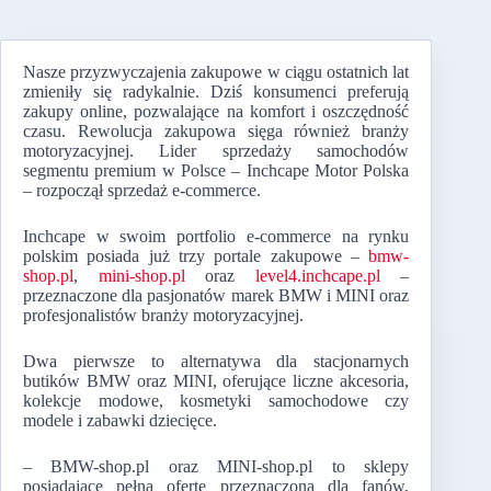
Nasze przyzwyczajenia zakupowe w ciągu ostatnich lat
zmieniły się radykalnie. Dziś konsumenci preferują
zakupy online, pozwalające na komfort i oszczędność
czasu. Rewolucja zakupowa sięga również branży
motoryzacyjnej. Lider sprzedaży samochodów
segmentu premium w Polsce – Inchcape Motor Polska
– rozpoczął sprzedaż e-commerce.
Inchcape w swoim portfolio e-commerce na rynku
polskim posiada już trzy portale zakupowe –
bmw-
shop.pl
,
mini-shop.pl
oraz
level4.inchcape.pl
–
przeznaczone dla pasjonatów marek BMW i MINI oraz
profesjonalistów branży motoryzacyjnej.
Dwa pierwsze to alternatywa dla stacjonarnych
butików BMW oraz MINI, oferujące liczne akcesoria,
kolekcje modowe, kosmetyki samochodowe czy
modele i zabawki dziecięce.
– BMW-shop.pl oraz MINI-shop.pl to sklepy
posiadające pełną ofertę przeznaczoną dla fanów,