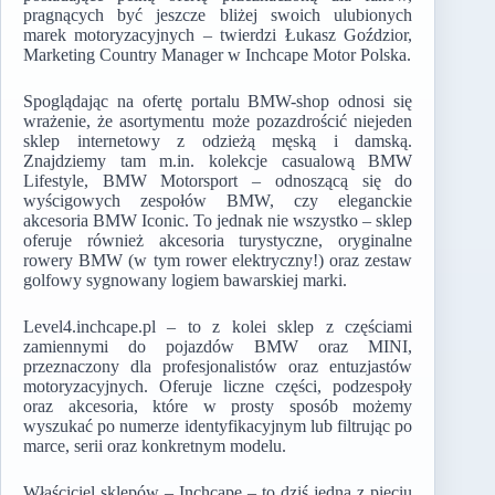
pragnących być jeszcze bliżej swoich ulubionych
marek motoryzacyjnych – twierdzi Łukasz Goździor,
Marketing Country Manager w Inchcape Motor Polska.
Spoglądając na ofertę portalu BMW-shop odnosi się
wrażenie, że asortymentu może pozazdrościć niejeden
sklep internetowy z odzieżą męską i damską.
Znajdziemy tam m.in. kolekcje casualową BMW
Lifestyle, BMW Motorsport – odnoszącą się do
wyścigowych zespołów BMW, czy eleganckie
akcesoria BMW Iconic. To jednak nie wszystko – sklep
oferuje również akcesoria turystyczne, oryginalne
rowery BMW (w tym rower elektryczny!) oraz zestaw
golfowy sygnowany logiem bawarskiej marki.
Level4.inchcape.pl – to z kolei sklep z częściami
zamiennymi do pojazdów BMW oraz MINI,
przeznaczony dla profesjonalistów oraz entuzjastów
motoryzacyjnych. Oferuje liczne części, podzespoły
oraz akcesoria, które w prosty sposób możemy
wyszukać po numerze identyfikacyjnym lub filtrując po
marce, serii oraz konkretnym modelu.
Właściciel sklepów – Inchcape – to dziś jedna z pięciu