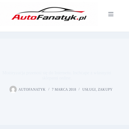
Przejdź
do
treści
Motoryzacja przenosi się do Internetu. Inchcape z własnymi
sklepami online.
AUTOFANATYK
7 MARCA 2018
USŁUGI
,
ZAKUPY