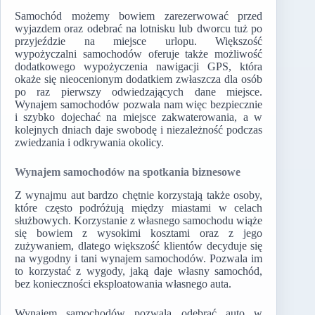
Samochód możemy bowiem zarezerwować przed
wyjazdem oraz odebrać na lotnisku lub dworcu tuż po
przyjeździe na miejsce urlopu. Większość
wypożyczalni samochodów oferuje także możliwość
dodatkowego wypożyczenia nawigacji GPS, która
okaże się nieocenionym dodatkiem zwłaszcza dla osób
po raz pierwszy odwiedzających dane miejsce.
Wynajem samochodów pozwala nam więc bezpiecznie
i szybko dojechać na miejsce zakwaterowania, a w
kolejnych dniach daje swobodę i niezależność podczas
zwiedzania i odkrywania okolicy.
Wynajem samochodów na spotkania biznesowe
Z wynajmu aut bardzo chętnie korzystają także osoby,
które często podróżują między miastami w celach
służbowych. Korzystanie z własnego samochodu wiąże
się bowiem z wysokimi kosztami oraz z jego
zużywaniem, dlatego większość klientów decyduje się
na wygodny i tani wynajem samochodów. Pozwala im
to korzystać z wygody, jaką daje własny samochód,
bez konieczności eksploatowania własnego auta.
Wynajem samochodów pozwala odebrać auto w