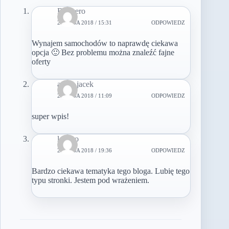
Bookero
21 MAJA 2018 / 15:31
ODPOWIEDZ
Wynajem samochodów to naprawdę ciekawa
opcja 🙂 Bez problemu można znaleźć fajne
oferty
adam jacek
25 MAJA 2018 / 11:09
ODPOWIEDZ
super wpis!
legano
25 MAJA 2018 / 19:36
ODPOWIEDZ
Bardzo ciekawa tematyka tego bloga. Lubię tego
typu stronki. Jestem pod wrażeniem.