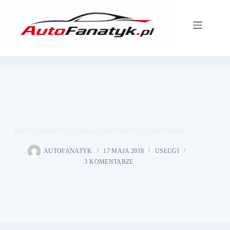
Przejdź
do
treści
Kiedy opłaca się wynająć samochód z wypożyczalni?
AUTOFANATYK
17 MAJA 2018
USŁUGI
3 KOMENTARZE