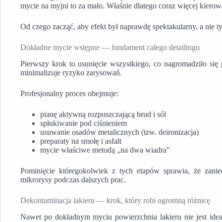
mycie na myjni to za mało. Właśnie dlatego coraz więcej kierow
Od czego zacząć, aby efekt był naprawdę spektakularny, a nie 
Dokładne mycie wstępne — fundament całego detailingu
Pierwszy krok to usunięcie wszystkiego, co nagromadziło się
minimalizuje ryzyko zarysowań.
Profesjonalny proces obejmuje:
pianę aktywną rozpuszczającą brud i sól
spłukiwanie pod ciśnieniem
usuwanie osadów metalicznych (tzw. deironizacja)
preparaty na smołę i asfalt
mycie właściwe metodą „na dwa wiadra”
Pominięcie któregokolwiek z tych etapów sprawia, że zani
mikrorysy podczas dalszych prac.
Dekontaminacja lakieru — krok, który robi ogromną różnicę
Nawet po dokładnym myciu powierzchnia lakieru nie jest ideal