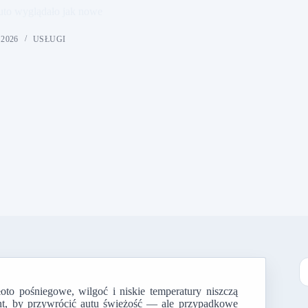
uto wyglądało jak nowe
2026
USŁUGI
oto pośniegowe, wilgoć i niskie temperatury niszczą
B
ment, by przywrócić autu świeżość — ale przypadkowe
w