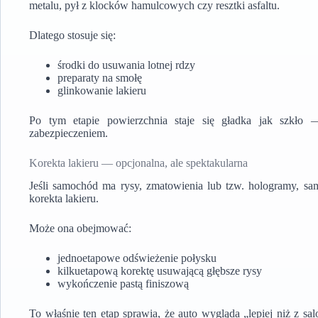
metalu, pył z klocków hamulcowych czy resztki asfaltu.
Dlatego stosuje się:
środki do usuwania lotnej rdzy
preparaty na smołę
glinkowanie lakieru
Po tym etapie powierzchnia staje się gładka jak szkło
zabezpieczeniem.
Korekta lakieru — opcjonalna, ale spektakularna
Jeśli samochód ma rysy, zmatowienia lub tzw. hologramy, sa
korekta lakieru.
Może ona obejmować:
jednoetapowe odświeżenie połysku
kilkuetapową korektę usuwającą głębsze rysy
wykończenie pastą finiszową
To właśnie ten etap sprawia, że auto wygląda „lepiej niż z 