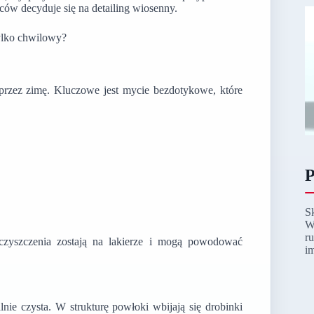
ców decyduje się na detailing wiosenny.
tylko chwilowy?
 przez zimę. Kluczowe jest mycie bezdotykowe, które
P
S
W
r
eczyszczenia zostają na lakierze i mogą powodować
i
nie czysta. W strukturę powłoki wbijają się drobinki