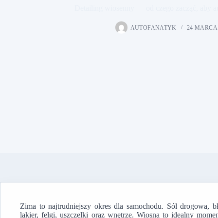
Detailing wiosenny — od czego zacząć, aby a
AUTOFANATYK
24 MARCA 
Zima to najtrudniejszy okres dla samochodu. Sól drogowa, bł
lakier, felgi, uszczelki oraz wnętrze. Wiosna to idealny mo