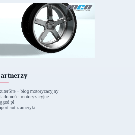
artnerzy
kuterSite – blog motoryzacyjny
iadomości motoryzacyjne
ugged.pl
mport aut z ameryki