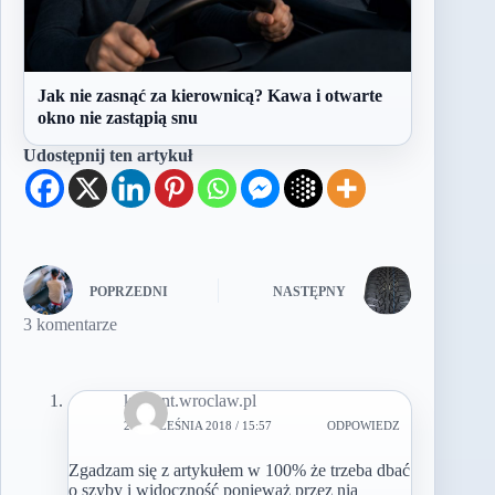
Jak nie zasnąć za kierownicą? Kawa i otwarte
okno nie zastąpią snu
Udostępnij ten artykuł
POPRZEDNI
NASTĘPNY
3 komentarze
kursant.wroclaw.pl
20 WRZEŚNIA 2018 / 15:57
ODPOWIEDZ
Zgadzam się z artykułem w 100% że trzeba dbać
o szyby i widoczność ponieważ przez nią