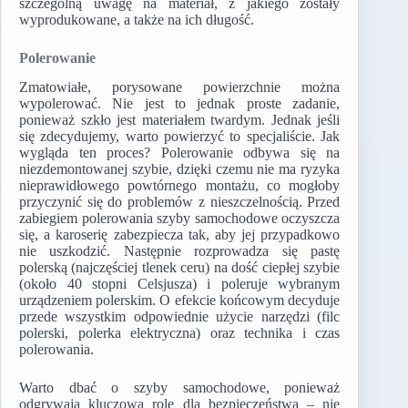
szczególną uwagę na materiał, z jakiego zostały
wyprodukowane, a także na ich długość.
Polerowanie
Zmatowiałe, porysowane powierzchnie można
wypolerować. Nie jest to jednak proste zadanie,
ponieważ szkło jest materiałem twardym. Jednak jeśli
się zdecydujemy, warto powierzyć to specjaliście. Jak
wygląda ten proces? Polerowanie odbywa się na
niezdemontowanej szybie, dzięki czemu nie ma ryzyka
nieprawidłowego powtórnego montażu, co mogłoby
przyczynić się do problemów z nieszczelnością. Przed
zabiegiem polerowania szyby samochodowe oczyszcza
się, a karoserię zabezpiecza tak, aby jej przypadkowo
nie uszkodzić. Następnie rozprowadza się pastę
polerską (najczęściej tlenek ceru) na dość ciepłej szybie
(około 40 stopni Celsjusza) i poleruje wybranym
urządzeniem polerskim. O efekcie końcowym decyduje
przede wszystkim odpowiednie użycie narzędzi (filc
polerski, polerka elektryczna) oraz technika i czas
polerowania.
Warto dbać o szyby samochodowe, ponieważ
odgrywają kluczową rolę dla bezpieczeństwa – nie