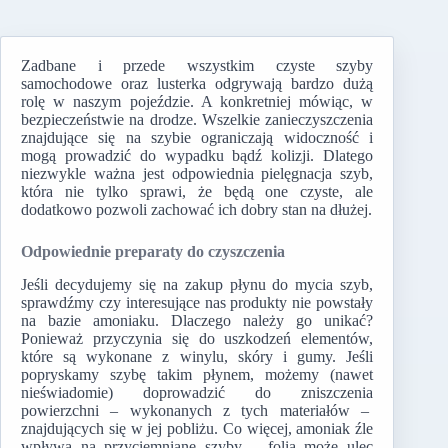
Zadbane i przede wszystkim czyste szyby
samochodowe oraz lusterka odgrywają bardzo dużą
rolę w naszym pojeździe. A konkretniej mówiąc, w
bezpieczeństwie na drodze. Wszelkie zanieczyszczenia
znajdujące się na szybie ograniczają widoczność i
mogą prowadzić do wypadku bądź kolizji. Dlatego
niezwykle ważna jest odpowiednia pielęgnacja szyb,
która nie tylko sprawi, że będą one czyste, ale
dodatkowo pozwoli zachować ich dobry stan na dłużej.
Odpowiednie preparaty do czyszczenia
Jeśli decydujemy się na zakup płynu do mycia szyb,
sprawdźmy czy interesujące nas produkty nie powstały
na bazie amoniaku. Dlaczego należy go unikać?
Ponieważ przyczynia się do uszkodzeń elementów,
które są wykonane z winylu, skóry i gumy. Jeśli
popryskamy szybę takim płynem, możemy (nawet
nieświadomie) doprowadzić do zniszczenia
powierzchni – wykonanych z tych materiałów –
znajdujących się w jej pobliżu. Co więcej, amoniak źle
wpływa na przyciemniane szyby – folia może ulec