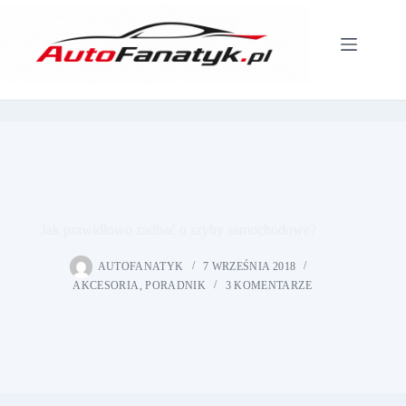
Przejdź
do
treści
Jak prawidłowo zadbać o szyby samochodowe?
AUTOFANATYK
7 WRZEŚNIA 2018
AKCESORIA
,
PORADNIK
3 KOMENTARZE