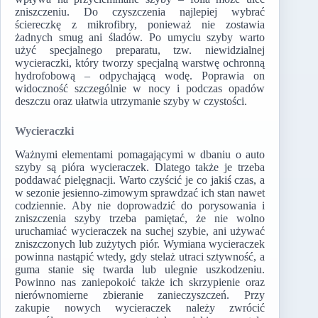
zniszczeniu. Do czyszczenia najlepiej wybrać
ściereczkę z mikrofibry, ponieważ nie zostawia
żadnych smug ani śladów. Po umyciu szyby warto
użyć specjalnego preparatu, tzw. niewidzialnej
wycieraczki, który tworzy specjalną warstwę ochronną
hydrofobową – odpychającą wodę. Poprawia on
widoczność szczególnie w nocy i podczas opadów
deszczu oraz ułatwia utrzymanie szyby w czystości.
Wycieraczki
Ważnymi elementami pomagającymi w dbaniu o auto
szyby są pióra wycieraczek. Dlatego także je trzeba
poddawać pielęgnacji. Warto czyścić je co jakiś czas, a
w sezonie jesienno-zimowym sprawdzać ich stan nawet
codziennie. Aby nie doprowadzić do porysowania i
zniszczenia szyby trzeba pamiętać, że nie wolno
uruchamiać wycieraczek na suchej szybie, ani używać
zniszczonych lub zużytych piór. Wymiana wycieraczek
powinna nastąpić wtedy, gdy stelaż utraci sztywność, a
guma stanie się twarda lub ulegnie uszkodzeniu.
Powinno nas zaniepokoić także ich skrzypienie oraz
nierównomierne zbieranie zanieczyszczeń. Przy
zakupie nowych wycieraczek należy zwrócić