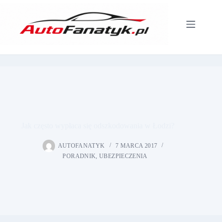
Przejdź
do
treści
Jak często wypłaca się odszkodowania w Łodzi?
AUTOFANATYK
7 MARCA 2017
PORADNIK
,
UBEZPIECZENIA