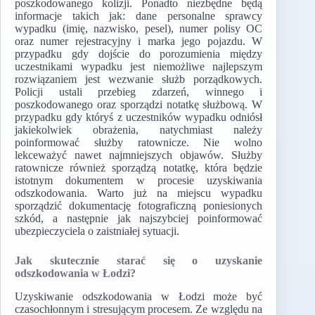
poszkodowanego kolizji. Ponadto niezbędne będą
informacje takich jak: dane personalne sprawcy
wypadku (imię, nazwisko, pesel), numer polisy OC
oraz numer rejestracyjny i marka jego pojazdu. W
przypadku gdy dojście do porozumienia między
uczestnikami wypadku jest niemożliwe najlepszym
rozwiązaniem jest wezwanie służb porządkowych.
Policji ustali przebieg zdarzeń, winnego i
poszkodowanego oraz sporządzi notatkę służbową. W
przypadku gdy któryś z uczestników wypadku odniósł
jakiekolwiek obrażenia, natychmiast należy
poinformować służby ratownicze. Nie wolno
lekceważyć nawet najmniejszych objawów. Służby
ratownicze również sporządzą notatkę, która będzie
istotnym dokumentem w procesie uzyskiwania
odszkodowania. Warto już na miejscu wypadku
sporządzić dokumentację fotograficzną poniesionych
szkód, a następnie jak najszybciej poinformować
ubezpieczyciela o zaistniałej sytuacji.
Jak skutecznie starać się o uzyskanie
odszkodowania w Łodzi?
Uzyskiwanie odszkodowania w Łodzi może być
czasochłonnym i stresującym procesem. Ze względu na