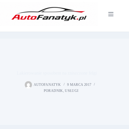
Przejdź
do
treści
Lakierowanie sposobem na zniszczone felgi
AUTOFANATYK
9 MARCA 2017
PORADNIK
,
USŁUGI