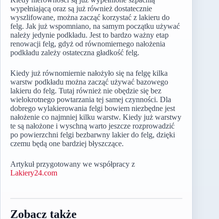
wypełniającą oraz są już również dostatecznie
wyszlifowane, można zacząć korzystać z lakieru do
felg. Jak już wspomniano, na samym początku używać
należy jedynie podkładu. Jest to bardzo ważny etap
renowacji felg, gdyż od równomiernego nałożenia
podkładu zależy ostateczna gładkość felg.
Kiedy już równomiernie nałożyło się na felgę kilka
warstw podkładu można zacząć używać bazowego
lakieru do felg. Tutaj również nie obędzie się bez
wielokrotnego powtarzania tej samej czynności. Dla
dobrego wylakierowania felgi bowiem niezbędne jest
nałożenie co najmniej kilku warstw. Kiedy już warstwy
te są nałożone i wyschną warto jeszcze rozprowadzić
po powierzchni felgi bezbarwny lakier do felg, dzięki
czemu będą one bardziej błyszczące.
Artykuł przygotowany we współpracy z
Lakiery24.com
Zobacz także