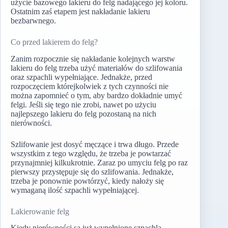
użycie bazowego lakieru do felg nadającego jej koloru.
Ostatnim zaś etapem jest nakładanie lakieru
bezbarwnego.
Co przed lakierem do felg?
Zanim rozpocznie się nakładanie kolejnych warstw
lakieru do felg trzeba użyć materiałów do szlifowania
oraz szpachli wypełniające. Jednakże, przed
rozpoczęciem którejkolwiek z tych czynności nie
można zapomnieć o tym, aby bardzo dokładnie umyć
felgi. Jeśli się tego nie zrobi, nawet po użyciu
najlepszego lakieru do felg pozostaną na nich
nierówności.
Szlifowanie jest dosyć męczące i trwa długo. Przede
wszystkim z tego względu, że trzeba je powtarzać
przynajmniej kilkukrotnie. Zaraz po umyciu felg po raz
pierwszy przystępuje się do szlifowania. Jednakże,
trzeba je ponownie powtórzyć, kiedy nałoży się
wymaganą ilość szpachli wypełniającej.
Lakierowanie felg
Kiedy nierówności są już wypełnione szpachlą