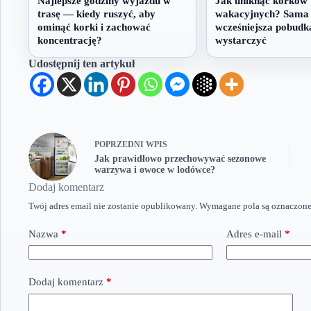
Najlepsze godziny wyjazdu w
Jak uniknąć korków
trasę — kiedy ruszyć, aby
wakacyjnych? Sama
ominąć korki i zachować
wcześniejsza pobudk
koncentrację?
wystarczyć
Udostępnij ten artykuł
POPRZEDNI
WPIS
Jak prawidłowo przechowywać sezonowe
warzywa i owoce w lodówce?
Dodaj komentarz
Twój adres email nie zostanie opublikowany.
Wymagane pola są oznaczon
Nazwa
*
Adres e-mail
*
Dodaj komentarz
*