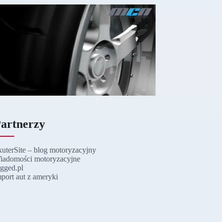
artnerzy
kuterSite – blog motoryzacyjny
iadomości motoryzacyjne
ugged.pl
mport aut z ameryki