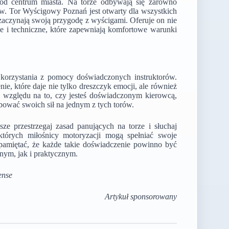
 od centrum miasta. Na torze odbywają się zarówno
w. Tor Wyścigowy Poznań jest otwarty dla wszystkich
zaczynają swoją przygodę z wyścigami. Oferuje on nie
ne i techniczne, które zapewniają komfortowe warunki
 korzystania z pomocy doświadczonych instruktorów.
, które daje nie tylko dreszczyk emocji, ale również
z względu na to, czy jesteś doświadczonym kierowcą,
bować swoich sił na jednym z tych torów.
ze przestrzegaj zasad panujących na torze i słuchaj
tórych miłośnicy motoryzacji mogą spełniać swoje
pamiętać, że każde takie doświadczenie powinno być
ym, jak i praktycznym.
ense
Artykuł sponsorowany