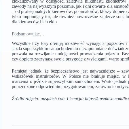
zlokalizowany w odległości zaledwie kilkunastu kilometrów
zawody na najwyższym poziomie, jak i dni otwarte dla amatoró
– od profesjonalnych kierowców, po amatorów, którzy dopiero 
tylko imponujący tor, ale również nowoczesne zaplecze socjal
dla kierowców i ich ekip.
Podsumowując…
Wszystkie trzy tory oferują możliwość wynajęcia pojazdów i
Jazda superszybkim samochodem to niezapomniane doświadczenie
pozwala na rozwijanie umiejętności prowadzenia pojazdu. Be
czy dopiero zaczynasz swoją przygodę z wyścigami, warto spró
Pamiętaj jednak, że bezpieczeństwo jest najważniejsze – zaws
wskazówek instruktorów. W Polsce nie brakuje miejsc, w k
marzenia o jeździe superszybkim samochodem. Warto jednak 
poprzedzone odpowiednim przygotowaniem, zarówno teoretyczn
Źródło zdjęcia: unsplash.com Licencja: https://unsplash.com/lic