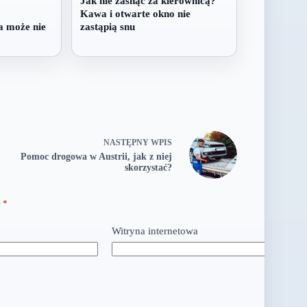
Jak nie zasnąć za kierownicą?
Kawa i otwarte okno nie
a może nie
zastąpią snu
NASTĘPNY
WPIS
Pomoc drogowa w Austrii, jak z niej
skorzystać?
e
*
Witryna internetowa