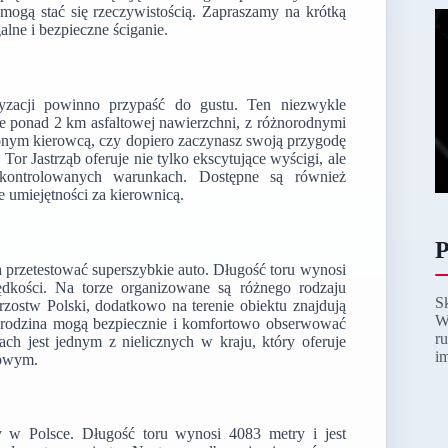
a mogą stać się rzeczywistością. Zapraszamy na krótką
lne i bezpieczne ściganie.
yzacji powinno przypaść do gustu. Ten niezwykle
e ponad 2 km asfaltowej nawierzchni, z różnorodnymi
czonym kierowcą, czy dopiero zaczynasz swoją przygodę
Tor Jastrząb oferuje nie tylko ekscytujące wyścigi, ale
 kontrolowanych warunkach. Dostępne są również
e umiejętności za kierownicą.
P
przetestować superszybkie auto. Długość toru wynosi
dkości. Na torze organizowane są różnego rodzaju
S
zostw Polski, dodatkowo na terenie obiektu znajdują
W
 i rodzina mogą bezpiecznie i komfortowo obserwować
r
ach jest jednym z nielicznych w kraju, który oferuje
i
rowym.
 w Polsce. Długość toru wynosi 4083 metry i jest