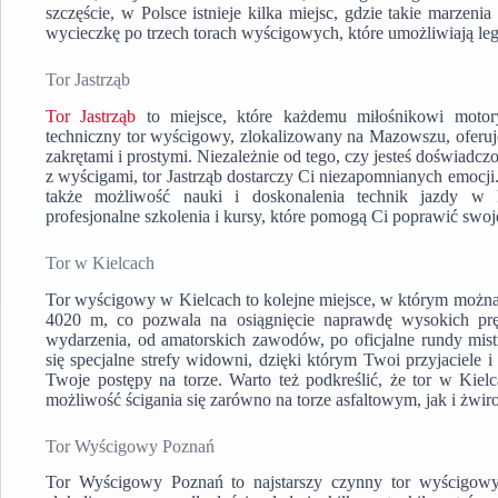
szczęście, w Polsce istnieje kilka miejsc, gdzie takie marzeni
wycieczkę po trzech torach wyścigowych, które umożliwiają lega
Tor Jastrząb
Tor Jastrząb
to miejsce, które każdemu miłośnikowi motor
techniczny tor wyścigowy, zlokalizowany na Mazowszu, oferuj
zakrętami i prostymi. Niezależnie od tego, czy jesteś doświad
z wyścigami, tor Jastrząb dostarczy Ci niezapomnianych emocji. 
także możliwość nauki i doskonalenia technik jazdy w
profesjonalne szkolenia i kursy, które pomogą Ci poprawić swoj
Tor w Kielcach
Tor wyścigowy w Kielcach to kolejne miejsce, w którym można 
4020 m, co pozwala na osiągnięcie naprawdę wysokich prę
wydarzenia, od amatorskich zawodów, po oficjalne rundy mistr
się specjalne strefy widowni, dzięki którym Twoi przyjaciele
Twoje postępy na torze. Warto też podkreślić, że tor w Kielc
możliwość ścigania się zarówno na torze asfaltowym, jak i żwi
Tor Wyścigowy Poznań
Tor Wyścigowy Poznań to najstarszy czynny tor wyścigowy