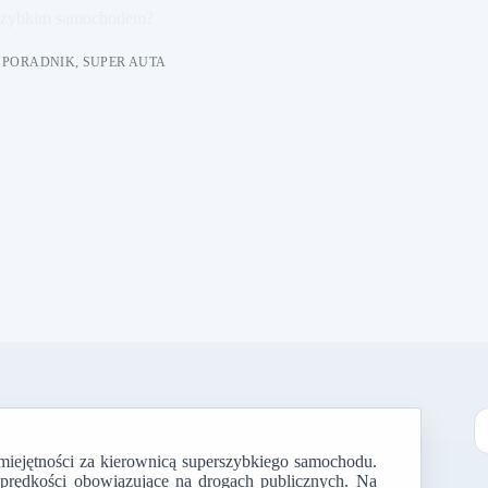
erszybkim samochodem?
PORADNIK
,
SUPER AUTA
miejętności za kierownicą superszybkiego samochodu.
B
a prędkości obowiązujące na drogach publicznych. Na
w