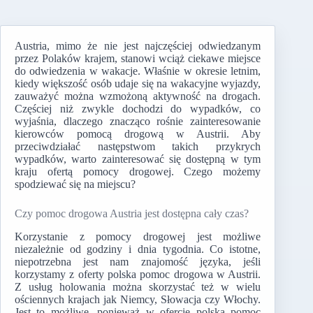
Austria, mimo że nie jest najczęściej odwiedzanym
przez Polaków krajem, stanowi wciąż ciekawe miejsce
do odwiedzenia w wakacje. Właśnie w okresie letnim,
kiedy większość osób udaje się na wakacyjne wyjazdy,
zauważyć można wzmożoną aktywność na drogach.
Częściej niż zwykle dochodzi do wypadków, co
wyjaśnia, dlaczego znacząco rośnie zainteresowanie
kierowców pomocą drogową w Austrii. Aby
przeciwdziałać następstwom takich przykrych
wypadków, warto zainteresować się dostępną w tym
kraju ofertą pomocy drogowej. Czego możemy
spodziewać się na miejscu?
Czy pomoc drogowa Austria jest dostępna cały czas?
Korzystanie z pomocy drogowej jest możliwe
niezależnie od godziny i dnia tygodnia. Co istotne,
niepotrzebna jest nam znajomość języka, jeśli
korzystamy z oferty polska pomoc drogowa w Austrii.
Z usług holowania można skorzystać też w wielu
ościennych krajach jak Niemcy, Słowacja czy Włochy.
Jest to możliwe, ponieważ w ofercie polska pomoc