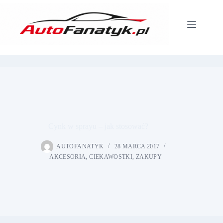
Przejdź
do
treści
Cynk w sprayu – jak stosować?
AUTOFANATYK
28 MARCA 2017
AKCESORIA
,
CIEKAWOSTKI
,
ZAKUPY