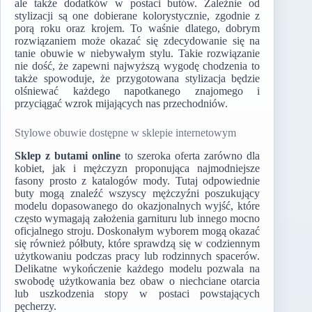
ale także dodatków w postaci butów. Zależnie od
stylizacji są one dobierane kolorystycznie, zgodnie z
porą roku oraz krojem. To waśnie dlatego, dobrym
rozwiązaniem może okazać się zdecydowanie się na
tanie obuwie w niebywałym stylu. Takie rozwiązanie
nie dość, że zapewni najwyższą wygodę chodzenia to
także spowoduje, że przygotowana stylizacja będzie
olśniewać każdego napotkanego znajomego i
przyciągać wzrok mijających nas przechodniów.
Stylowe obuwie dostępne w sklepie internetowym
Sklep z butami online
to szeroka oferta zarówno dla
kobiet, jak i mężczyzn proponująca najmodniejsze
fasony prosto z katalogów mody. Tutaj odpowiednie
buty mogą znaleźć wszyscy mężczyźni poszukujący
modelu dopasowanego do okazjonalnych wyjść, które
często wymagają założenia garnituru lub innego mocno
oficjalnego stroju. Doskonałym wyborem mogą okazać
się również półbuty, które sprawdzą się w codziennym
użytkowaniu podczas pracy lub rodzinnych spacerów.
Delikatne wykończenie każdego modelu pozwala na
swobodę użytkowania bez obaw o niechciane otarcia
lub uszkodzenia stopy w postaci powstających
pęcherzy.