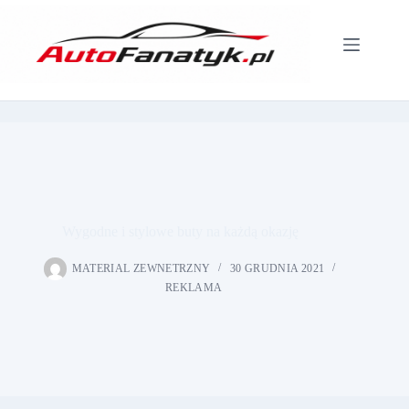
Przejdź
do
treści
Wygodne i stylowe buty na każdą okazję
MATERIAL ZEWNETRZNY
30 GRUDNIA 2021
REKLAMA