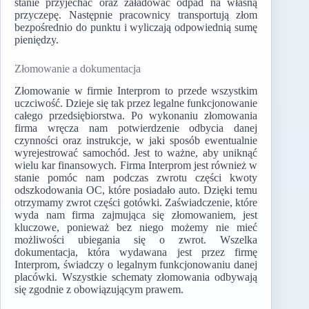
stanie przyjechać oraz załadować odpad na własną
przyczepę. Następnie pracownicy transportują złom
bezpośrednio do punktu i wyliczają odpowiednią sumę
pieniędzy.
Złomowanie a dokumentacja
Złomowanie w firmie Interprom to przede wszystkim
uczciwość. Dzieje się tak przez legalne funkcjonowanie
całego przedsiębiorstwa. Po wykonaniu złomowania
firma wręcza nam potwierdzenie odbycia danej
czynności oraz instrukcje, w jaki sposób ewentualnie
wyrejestrować samochód. Jest to ważne, aby uniknąć
wielu kar finansowych. Firma Interprom jest również w
stanie pomóc nam podczas zwrotu części kwoty
odszkodowania OC, które posiadało auto. Dzięki temu
otrzymamy zwrot części gotówki. Zaświadczenie, które
wyda nam firma zajmująca się złomowaniem, jest
kluczowe, ponieważ bez niego możemy nie mieć
możliwości ubiegania się o zwrot. Wszelka
dokumentacja, która wydawana jest przez firmę
Interprom, świadczy o legalnym funkcjonowaniu danej
placówki. Wszystkie schematy złomowania odbywają
się zgodnie z obowiązującym prawem.