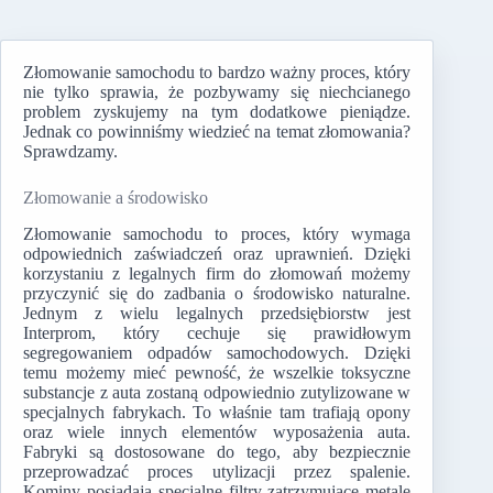
Złomowanie samochodu to bardzo ważny proces, który
nie tylko sprawia, że pozbywamy się niechcianego
problem zyskujemy na tym dodatkowe pieniądze.
Jednak co powinniśmy wiedzieć na temat złomowania?
Sprawdzamy.
Złomowanie a środowisko
Złomowanie samochodu to proces, który wymaga
odpowiednich zaświadczeń oraz uprawnień. Dzięki
korzystaniu z legalnych firm do złomowań możemy
przyczynić się do zadbania o środowisko naturalne.
Jednym z wielu legalnych przedsiębiorstw jest
Interprom, który cechuje się prawidłowym
segregowaniem odpadów samochodowych. Dzięki
temu możemy mieć pewność, że wszelkie toksyczne
substancje z auta zostaną odpowiednio zutylizowane w
specjalnych fabrykach. To właśnie tam trafiają opony
oraz wiele innych elementów wyposażenia auta.
Fabryki są dostosowane do tego, aby bezpiecznie
przeprowadzać proces utylizacji przez spalenie.
Kominy posiadają specjalne filtry zatrzymujące metale