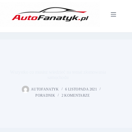
Przejdź
do
treści
Wszystko co musisz wiedzieć na temat złomowania
samochodu
AUTOFANATYK
6 LISTOPADA 2021
PORADNIK
2 KOMENTARZE