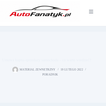
Przejdź
do
treści
Umowa kupna-sprzedaży samochodu – co warto wiedzieć?
MATERIAL ZEWNETRZNY
19 LUTEGO 2022
PORADNIK