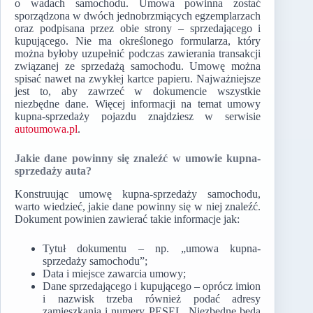
o wadach samochodu. Umowa powinna zostać
sporządzona w dwóch jednobrzmiących egzemplarzach
oraz podpisana przez obie strony – sprzedającego i
kupującego. Nie ma określonego formularza, który
można byłoby uzupełnić podczas zawierania transakcji
związanej ze sprzedażą samochodu. Umowę można
spisać nawet na zwykłej kartce papieru. Najważniejsze
jest to, aby zawrzeć w dokumencie wszystkie
niezbędne dane. Więcej informacji na temat umowy
kupna-sprzedaży pojazdu znajdziesz w serwisie
autoumowa.pl
.
Jakie dane powinny się znaleźć w umowie kupna-
sprzedaży auta?
Konstruując umowę kupna-sprzedaży samochodu,
warto wiedzieć, jakie dane powinny się w niej znaleźć.
Dokument powinien zawierać takie informacje jak:
Tytuł dokumentu – np. „umowa kupna-
sprzedaży samochodu”;
Data i miejsce zawarcia umowy;
Dane sprzedającego i kupującego – oprócz imion
i nazwisk trzeba również podać adresy
zamieszkania i numery PESEL. Niezbędne będą