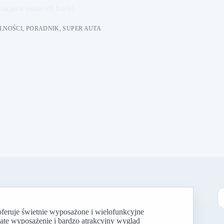
acjami ustawień foteli!
LNOŚCI
,
PORADNIK
,
SUPER AUTA
oferuje świetnie wyposażone i wielofunkcyjne
B
ate wyposażenie i bardzo atrakcyjny wygląd
w