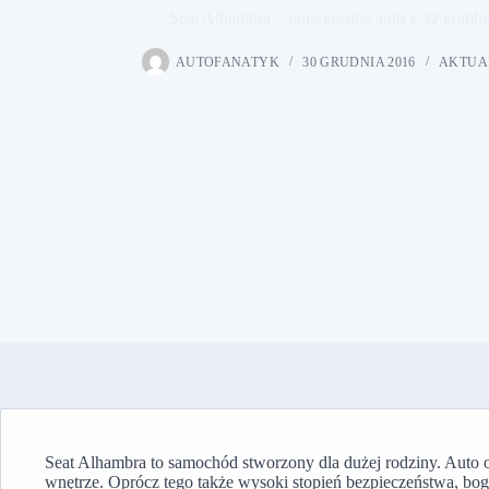
Seat Alhambra – uniwersalne auto z 32 kombin
AUTOFANATYK
30 GRUDNIA 2016
AKTUA
Seat Alhambra to samochód stworzony dla dużej rodziny. Auto 
wnętrze. Oprócz tego także wysoki stopień bezpieczeństwa, bog