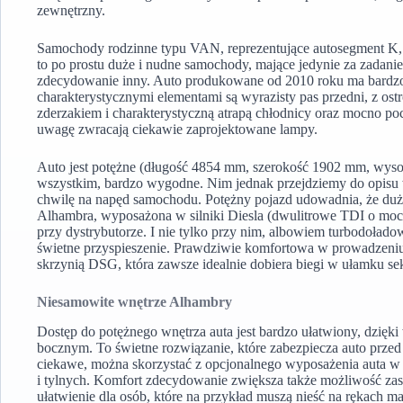
zewnętrzny.
Samochody rodzinne typu VAN, reprezentujące autosegment K
to po prostu duże i nudne samochody, mające jedynie za zadani
zdecydowanie inny. Auto produkowane od 2010 roku ma bardz
charakterystycznymi elementami są wyrazisty pas przedni, z os
zderzakiem i charakterystyczną atrapą chłodnicy oraz mocno poc
uwagę zwracają ciekawie zaprojektowane lampy.
Auto jest potężne (długość 4854 mm, szerokość 1902 mm, wyso
wszystkim, bardzo wygodne. Nim jednak przejdziemy do opisu 
chwilę na napęd samochodu. Potężny pojazd udowadnia, że duże 
Alhambra, wyposażona w silniki Diesla (dwulitrowe TDI o mo
przy dystrybutorze. I nie tylko przy nim, albowiem turbodołado
świetne przyspieszenie. Prawdziwie komfortowa w prowadzeniu
skrzynią DSG, która zawsze idealnie dobiera biegi w ułamku se
Niesamowite wnętrze Alhambry
Dostęp do potężnego wnętrza auta jest bardzo ułatwiony, dzi
bocznym. To świetne rozwiązanie, które zabezpiecza auto przed
ciekawe, można skorzystać z opcjonalnego wyposażenia auta w 
i tylnych. Komfort zdecydowanie zwiększa także możliwość za
ułatwienie dla osób, które na przykład muszą nieść na rękach m