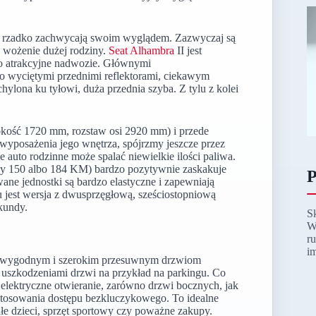
, rzadko zachwycają swoim wyglądem. Zazwyczaj są
e wożenie dużej rodziny.
Seat Alhambra
II jest
o atrakcyjne nadwozie. Głównymi
tro wyciętymi przednimi reflektorami, ciekawym
hylona ku tyłowi, duża przednia szyba. Z tylu z kolei
kość 1720 mm, rozstaw osi 2920 mm) i przede
wyposażenia jego wnętrza, spójrzmy jeszcze przez
auto rodzinne może spalać niewielkie ilości paliwa.
cy 150 albo 184 KM) bardzo pozytywnie zaskakuje
P
wane jednostki są bardzo elastyczne i zapewniają
 jest wersja z dwusprzęgłową, sześciostopniową
kundy.
S
W
r
i
ęki wygodnym i szerokim przesuwnym drzwiom
 uszkodzeniami drzwi na przykład na parkingu. Co
elektryczne otwieranie, zarówno drzwi bocznych, jak
stosowania dostępu bezkluczykowego. To idealne
ałe dzieci, sprzęt sportowy czy poważne zakupy.