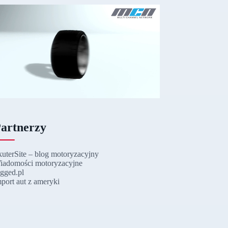
artnerzy
kuterSite – blog motoryzacyjny
iadomości motoryzacyjne
ugged.pl
mport aut z ameryki