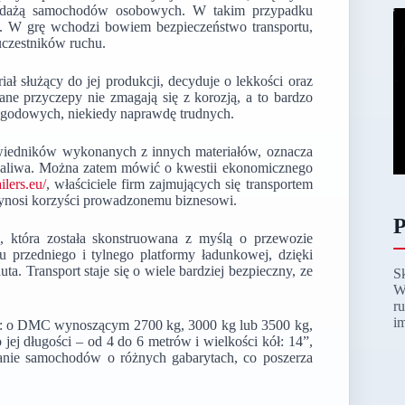
rzedażą samochodów osobowych. W takim przypadku
u. W grę wchodzi bowiem bezpieczeństwo transportu,
uczestników ruchu.
ał służący do jej produkcji, decyduje o lekkości oraz
ne przyczepy nie zmagają się z korozją, a to bardzo
ogodowych, niekiedy naprawdę trudnych.
wiedników wykonanych z innych materiałów, oznacza
e paliwa. Można zatem mówić o kwestii ekonomicznego
ailers.eu/
, właściciele firm zajmujących się transportem
rzynosi korzyści prowadzonemu biznesowi.
P
, która została skonstruowana z myślą o przewozie
u przedniego i tylnego platformy ładunkowej, dzięki
. Transport staje się o wiele bardziej bezpieczny, ze
S
W
r
i
ch: o DMC wynoszącym 2700 kg, 3000 kg lub 3500 kg,
jej długości – od 4 do 6 metrów i wielkości kół: 14”,
anie samochodów o różnych gabarytach, co poszerza