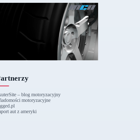
artnerzy
kuterSite – blog motoryzacyjny
iadomości motoryzacyjne
ugged.pl
mport aut z ameryki