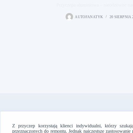
Przyczepa aluminiowa – nieodzowne na
AUTOFANATYK
20 SIERPNIA 
Z przyczep korzystają klienci indywidualni, którzy szuka
przeznaczonych do remontu. Jednak najczęstsze zastosowanie