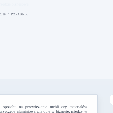
rzędzie biznesowe
2019
PORADNIK
ją sposobu na przewiezienie mebli czy materiałów
B
 przyczepa aluminiowa znajduje w biznesie, między w
w