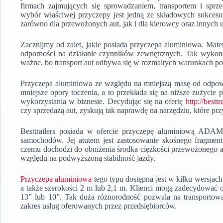
firmach zajmujących się sprowadzaniem, transportem i sp
wybór właściwej przyczepy jest jedną ze składowych sukces
zarówno dla przewożonych aut, jak i dla kierowcy oraz innych 
Zacznijmy od zalet, jakie posiada przyczepa aluminiowa. Materi
odporności na działanie czynników zewnętrznych. Tak wykona
ważne, bo transport aut odbywa się w rozmaitych warunkach p
Przyczepa aluminiowa ze względu na mniejszą masę od odpo
mniejsze opory toczenia, a to przekłada się na niższe zużyci
wykorzystania w biznesie. Decydując się na ofertę
http://besttr
czy sprzedażą aut, zyskują tak naprawdę na narzędziu, które p
Besttrailers posiada w ofercie przyczepę aluminiową ADAM
samochodów. Jej atutem jest zastosowanie skośnego fragment
czemu dochodzi do obniżenia środka ciężkości przewożonego auta
względu na podwyższoną stabilność jazdy.
Przyczepa aluminiowa
tego typu dostępna jest w kilku wersja
a także szerokości 2 m lub 2,1 m. Klienci mogą zadecydować o 
13” lub 10”. Tak duża różnorodność pozwala na transportow
zakres usług oferowanych przez przedsiębiorców.