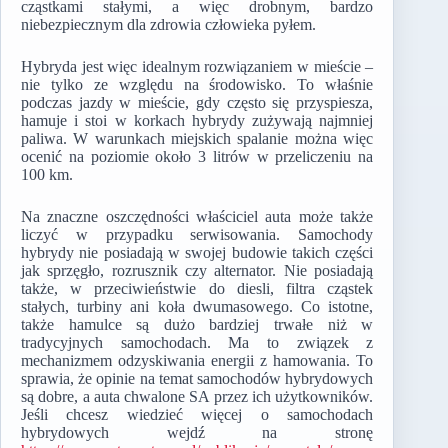
cząstkami stałymi, a więc drobnym, bardzo
niebezpiecznym dla zdrowia człowieka pyłem.
Hybryda jest więc idealnym rozwiązaniem w mieście –
nie tylko ze względu na środowisko. To właśnie
podczas jazdy w mieście, gdy często się przyspiesza,
hamuje i stoi w korkach hybrydy zużywają najmniej
paliwa. W warunkach miejskich spalanie można więc
ocenić na poziomie około 3 litrów w przeliczeniu na
100 km.
Na znaczne oszczędności właściciel auta może także
liczyć w przypadku serwisowania. Samochody
hybrydy nie posiadają w swojej budowie takich części
jak sprzęgło, rozrusznik czy alternator. Nie posiadają
także, w przeciwieństwie do diesli, filtra cząstek
stałych, turbiny ani koła dwumasowego. Co istotne,
także hamulce są dużo bardziej trwałe niż w
tradycyjnych samochodach. Ma to związek z
mechanizmem odzyskiwania energii z hamowania. To
sprawia, że opinie na temat samochodów hybrydowych
są dobre, a auta chwalone SA przez ich użytkowników.
Jeśli chcesz wiedzieć więcej o samochodach
hybrydowych wejdź na stronę