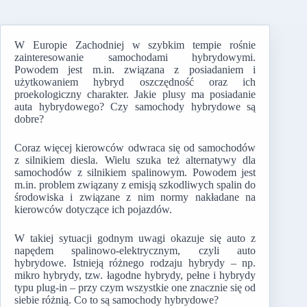
W Europie Zachodniej w szybkim tempie rośnie
zainteresowanie samochodami hybrydowymi.
Powodem jest m.in. związana z posiadaniem i
użytkowaniem hybryd oszczędność oraz ich
proekologiczny charakter. Jakie plusy ma posiadanie
auta hybrydowego? Czy samochody hybrydowe są
dobre?
Coraz więcej kierowców odwraca się od samochodów
z silnikiem diesla. Wielu szuka też alternatywy dla
samochodów z silnikiem spalinowym. Powodem jest
m.in. problem związany z emisją szkodliwych spalin do
środowiska i związane z nim normy nakładane na
kierowców dotyczące ich pojazdów.
W takiej sytuacji godnym uwagi okazuje się auto z
napędem spalinowo-elektrycznym, czyli auto
hybrydowe. Istnieją różnego rodzaju hybrydy – np.
mikro hybrydy, tzw. łagodne hybrydy, pełne i hybrydy
typu plug-in – przy czym wszystkie one znacznie się od
siebie różnią. Co to są samochody hybrydowe?