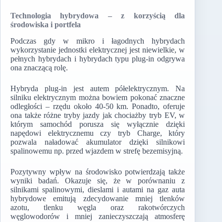
Technologia hybrydowa – z korzyścią dla
środowiska i portfela
Podczas gdy w mikro i łagodnych hybrydach
wykorzystanie jednostki elektrycznej jest niewielkie, w
pełnych hybrydach i hybrydach typu plug-in odgrywa
ona znaczącą rolę.
Hybryda plug-in jest autem półelektrycznym. Na
silniku elektrycznym można bowiem pokonać znaczne
odległości – rzędu około 40-50 km. Ponadto, oferuje
ona także różne tryby jazdy jak chociażby tryb EV, w
którym samochód porusza się wyłącznie dzięki
napędowi elektrycznemu czy tryb Charge, który
pozwala naładować akumulator dzięki silnikowi
spalinowemu np. przed wjazdem w strefę bezemisyjną.
Pozytywny wpływ na środowisko potwierdzają także
wyniki badań. Okazuje się, że w porównaniu z
silnikami spalinowymi, dieslami i autami na gaz auta
hybrydowe emitują zdecydowanie mniej tlenków
azotu, tlenku węgla oraz rakotwórczych
węglowodorów i mniej zanieczyszczają atmosferę