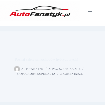
Przejdź
do
treści
Poznaj zalety samochodów hybrydowych!
AUTOFANATYK
29 PAŹDZIERNIKA 2018
SAMOCHODY
,
SUPER AUTA
3 KOMENTARZE