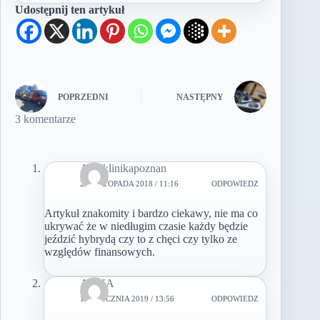
Udostępnij ten artykuł
POPRZEDNI
NASTĘPNY
3 komentarze
Autoklinikapoznan
23 LISTOPADA 2018 / 11:16
ODPOWIEDZ
Artykuł znakomity i bardzo ciekawy, nie ma co
ukrywać że w niedługim czasie każdy będzie
jeździć hybrydą czy to z chęci czy tylko ze
względów finansowych.
ANNA
18 STYCZNIA 2019 / 13:56
ODPOWIEDZ