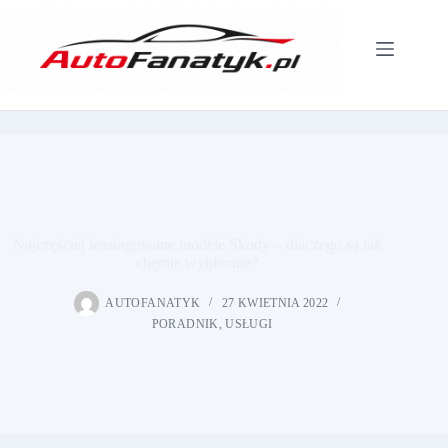
Przejdź
do
treści
Najczęściej leasingowane modele Skody – dlaczego są tak
chętnie wybierane?
AUTOFANATYK
27 KWIETNIA 2022
PORADNIK
,
USŁUGI