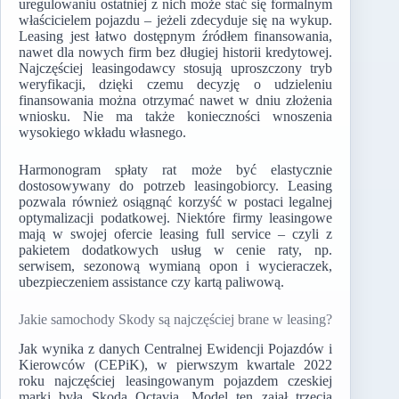
uregulowaniu ostatniej z nich może stać się formalnym
właścicielem pojazdu – jeżeli zdecyduje się na wykup.
Leasing jest łatwo dostępnym źródłem finansowania,
nawet dla nowych firm bez długiej historii kredytowej.
Najczęściej leasingodawcy stosują uproszczony tryb
weryfikacji, dzięki czemu decyzję o udzieleniu
finansowania można otrzymać nawet w dniu złożenia
wniosku. Nie ma także konieczności wnoszenia
wysokiego wkładu własnego.
Harmonogram spłaty rat może być elastycznie
dostosowywany do potrzeb leasingobiorcy. Leasing
pozwala również osiągnąć korzyść w postaci legalnej
optymalizacji podatkowej. Niektóre firmy leasingowe
mają w swojej ofercie leasing full service – czyli z
pakietem dodatkowych usług w cenie raty, np.
serwisem, sezonową wymianą opon i wycieraczek,
ubezpieczeniem assistance czy kartą paliwową.
Jakie samochody Skody są najczęściej brane w leasing?
Jak wynika z danych Centralnej Ewidencji Pojazdów i
Kierowców (CEPiK), w pierwszym kwartale 2022
roku najczęściej leasingowanym pojazdem czeskiej
marki była Skoda Octavia. Model ten zajął trzecią