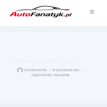
Przejdź
do
treści
Lampy LED, niby nieśmiertelne , a jednak…
AUTOFANATYK
29 LISTOPADA 2016
CIEKAWOSTKI
,
PORADNIK