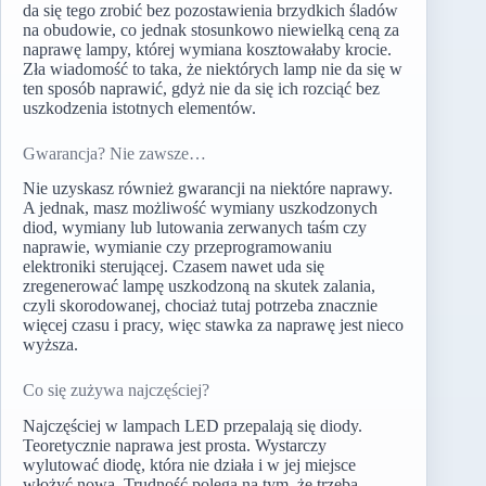
da się tego zrobić bez pozostawienia brzydkich śladów
na obudowie, co jednak stosunkowo niewielką ceną za
naprawę lampy, której wymiana kosztowałaby krocie.
Zła wiadomość to taka, że niektórych lamp nie da się w
ten sposób naprawić, gdyż nie da się ich rozciąć bez
uszkodzenia istotnych elementów.
Gwarancja? Nie zawsze…
Nie uzyskasz również gwarancji na niektóre naprawy.
A jednak, masz możliwość wymiany uszkodzonych
diod, wymiany lub lutowania zerwanych taśm czy
naprawie, wymianie czy przeprogramowaniu
elektroniki sterującej. Czasem nawet uda się
zregenerować lampę uszkodzoną na skutek zalania,
czyli skorodowanej, chociaż tutaj potrzeba znacznie
więcej czasu i pracy, więc stawka za naprawę jest nieco
wyższa.
Co się zużywa najczęściej?
Najczęściej w lampach LED przepalają się diody.
Teoretycznie naprawa jest prosta. Wystarczy
wylutować diodę, która nie działa i w jej miejsce
włożyć nową. Trudność polega na tym, że trzeba