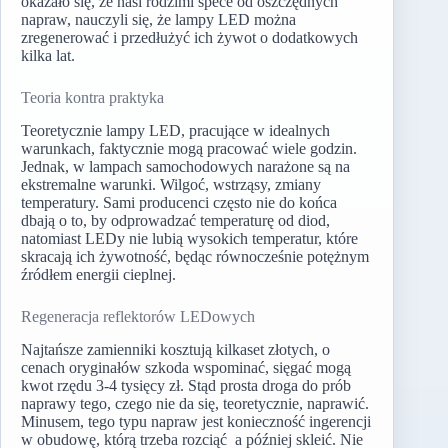
okazało się, że nasi rodzimi spece od oszczędnych
napraw, nauczyli się, że lampy LED można
zregenerować i przedłużyć ich żywot o dodatkowych
kilka lat.
Teoria kontra praktyka
Teoretycznie lampy LED, pracujące w idealnych
warunkach, faktycznie mogą pracować wiele godzin.
Jednak, w lampach samochodowych narażone są na
ekstremalne warunki. Wilgoć, wstrząsy, zmiany
temperatury. Sami producenci często nie do końca
dbają o to, by odprowadzać temperaturę od diod,
natomiast LEDy nie lubią wysokich temperatur, które
skracają ich żywotność, będąc równocześnie potężnym
źródłem energii cieplnej.
Regeneracja reflektorów LEDowych
Najtańsze zamienniki kosztują kilkaset złotych, o
cenach oryginałów szkoda wspominać, sięgać mogą
kwot rzędu 3-4 tysięcy zł. Stąd prosta droga do prób
naprawy tego, czego nie da się, teoretycznie, naprawić.
Minusem, tego typu napraw jest konieczność ingerencji
w obudowę, którą trzeba rozciąć a później skleić. Nie