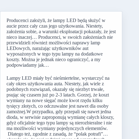
Producenci założyli, że lampy LED będą służyć w
aucie przez cały czas jego użytkowania. Niestety,
założenia sobie, a warunki eksploatacji pokazały, że jest
nieco inaczej… Producenci, w swoich założeniach nie
przewidzieli również możliwości naprawy lamp
LEDowych, narażając użytkowników aut
wyposażonych w tego typu lampy na dodatkowe
koszty. Można je jednak nieco ograniczyć, a my
podpowiadamy jak…
Lampy LED miały być nieśmiertelne, wystarczyć na
cały okres użytkowania auta. Niestety, jak wiele z
podobnych rozwiązań, okazały się niezbyt trwałe,
psując się czasem już po 2-3 latach. Gorzej, że koszt
wymiany na nowe sięgać może kwot rzędu kilku
tysięcy złotych, co odczuwalne jest nawet dla osoby
zamożnej.W przypadku, gdy przepali się nawet jedna
dioda, w serwisie zaproponują wymianę całych kloszy,
gdyż oficjalnie tego typu lampy są nierozbieralne i nie
ma możliwości wymiany pojedynczych elementów.
Dlatego też, zgodnie z zasadą, że “polak potrafi”…