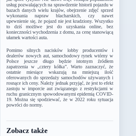
usług pozwalających na sprawdzenie historii pojazdu w
bazach danych wielu krajów, obejrzenie zdjęć sprzed
wykonania napraw blacharskich, czy nawet
upewnienie się, że pojazd nie jest kradziony. Wszystko
to dziś możliwe jest do uzyskania online, bez
konieczności wychodzenia z domu, za cenę stanowiącą
ułamek wartości auta.
Pomimo silnych nacisków lobby producentów i
dealerów nowych aut, samochodowy rynek wtórny w
Polsce jeszcze długo będzie istotnym źródłem
zapatrzenia w „cztery kółka”. Warto zaznaczyć, że
ostatnie miesiące wskazują na mniejszą ilość
oferowanych do sprzedaży samochodów używanych i
rosnące ich ceny. Należy jednak przyjąć, że jest to efekt
zastoju w imporcie aut związanego z restrykcjami w
ruchu granicznym spowodowanymi epidemią COVID-
19. Można się spodziewać, że w 2022 roku sytuacja
powróci do normy.
Zobacz także