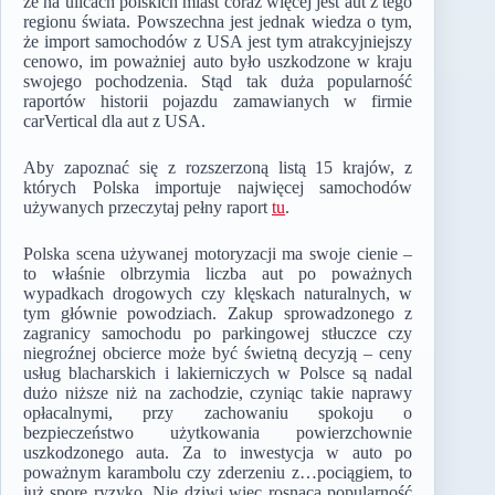
że na ulicach polskich miast coraz więcej jest aut z tego
regionu świata. Powszechna jest jednak wiedza o tym,
że import samochodów z USA jest tym atrakcyjniejszy
cenowo, im poważniej auto było uszkodzone w kraju
swojego pochodzenia. Stąd tak duża popularność
raportów historii pojazdu zamawianych w firmie
carVertical dla aut z USA.
Aby zapoznać się z rozszerzoną listą 15 krajów, z
których Polska importuje najwięcej samochodów
używanych przeczytaj pełny raport
tu
.
Polska scena używanej motoryzacji ma swoje cienie –
to właśnie olbrzymia liczba aut po poważnych
wypadkach drogowych czy klęskach naturalnych, w
tym głównie powodziach. Zakup sprowadzonego z
zagranicy samochodu po parkingowej stłuczce czy
niegroźnej obcierce może być świetną decyzją – ceny
usług blacharskich i lakierniczych w Polsce są nadal
dużo niższe niż na zachodzie, czyniąc takie naprawy
opłacalnymi, przy zachowaniu spokoju o
bezpieczeństwo użytkowania powierzchownie
uszkodzonego auta. Za to inwestycja w auto po
poważnym karambolu czy zderzeniu z…pociągiem, to
już spore ryzyko. Nie dziwi więc rosnąca popularność