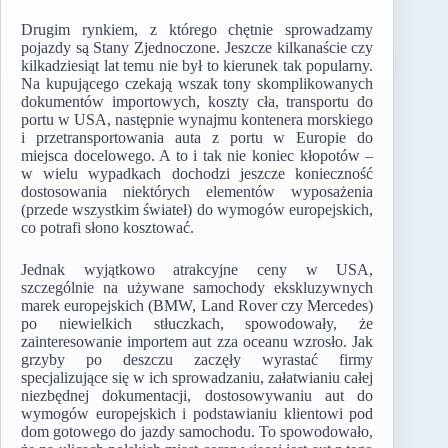
Drugim rynkiem, z którego chętnie sprowadzamy
pojazdy są Stany Zjednoczone. Jeszcze kilkanaście czy
kilkadziesiąt lat temu nie był to kierunek tak popularny.
Na kupującego czekają wszak tony skomplikowanych
dokumentów importowych, koszty cła, transportu do
portu w USA, następnie wynajmu kontenera morskiego
i przetransportowania auta z portu w Europie do
miejsca docelowego. A to i tak nie koniec kłopotów –
w wielu wypadkach dochodzi jeszcze konieczność
dostosowania niektórych elementów wyposażenia
(przede wszystkim świateł) do wymogów europejskich,
co potrafi słono kosztować.
Jednak wyjątkowo atrakcyjne ceny w USA,
szczególnie na używane samochody ekskluzywnych
marek europejskich (BMW, Land Rover czy Mercedes)
po niewielkich stłuczkach, spowodowały, że
zainteresowanie importem aut zza oceanu wzrosło. Jak
grzyby po deszczu zaczęły wyrastać firmy
specjalizujące się w ich sprowadzaniu, załatwianiu całej
niezbędnej dokumentacji, dostosowywaniu aut do
wymogów europejskich i podstawianiu klientowi pod
dom gotowego do jazdy samochodu. To spowodowało,