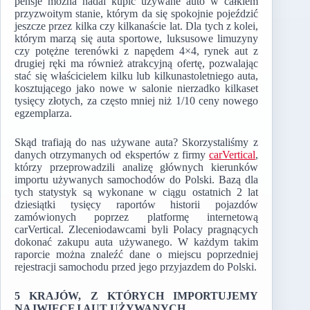
pensje można nadal kupić używane auto w całkiem
przyzwoitym stanie, którym da się spokojnie pojeździć
jeszcze przez kilka czy kilkanaście lat. Dla tych z kolei,
którym marzą się auta sportowe, luksusowe limuzyny
czy potężne terenówki z napędem 4×4, rynek aut z
drugiej ręki ma również atrakcyjną ofertę, pozwalając
stać się właścicielem kilku lub kilkunastoletniego auta,
kosztującego jako nowe w salonie nierzadko kilkaset
tysięcy złotych, za często mniej niż 1/10 ceny nowego
egzemplarza.
Skąd trafiają do nas używane auta? Skorzystaliśmy z
danych otrzymanych od ekspertów z firmy
carVertical
,
którzy przeprowadzili analizę głównych kierunków
importu używanych samochodów do Polski. Bazą dla
tych statystyk są wykonane w ciągu ostatnich 2 lat
dziesiątki tysięcy raportów historii pojazdów
zamówionych poprzez platformę internetową
carVertical. Zleceniodawcami byli Polacy pragnących
dokonać zakupu auta używanego. W każdym takim
raporcie można znaleźć dane o miejscu poprzedniej
rejestracji samochodu przed jego przyjazdem do Polski.
5 KRAJÓW, Z KTÓRYCH IMPORTUJEMY
NAJWIĘCEJ AUT UŻYWANYCH