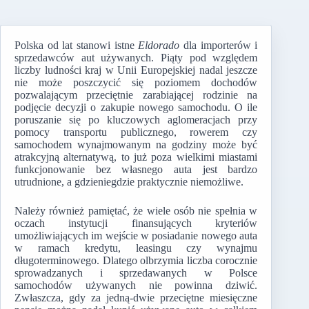
Polska od lat stanowi istne
Eldorado
dla importerów i
sprzedawców aut używanych. Piąty pod względem
liczby ludności kraj w Unii Europejskiej nadal jeszcze
nie może poszczycić się poziomem dochodów
pozwalającym przeciętnie zarabiającej rodzinie na
podjęcie decyzji o zakupie nowego samochodu. O ile
poruszanie się po kluczowych aglomeracjach przy
pomocy transportu publicznego, rowerem czy
samochodem wynajmowanym na godziny może być
atrakcyjną alternatywą, to już poza wielkimi miastami
funkcjonowanie bez własnego auta jest bardzo
utrudnione, a gdzieniegdzie praktycznie niemożliwe.
Należy również pamiętać, że wiele osób nie spełnia w
oczach instytucji finansujących kryteriów
umożliwiających im wejście w posiadanie nowego auta
w ramach kredytu, leasingu czy wynajmu
długoterminowego. Dlatego olbrzymia liczba corocznie
sprowadzanych i sprzedawanych w Polsce
samochodów używanych nie powinna dziwić.
Zwłaszcza, gdy za jedną-dwie przeciętne miesięczne