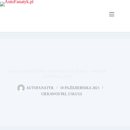
Przejdź
do
treści
Import samochodów używanych do Polski – badanie
carVertical 2021
AUTOFANATYK
19 PAŹDZIERNIKA 2021
CIEKAWOSTKI
,
USŁUGI