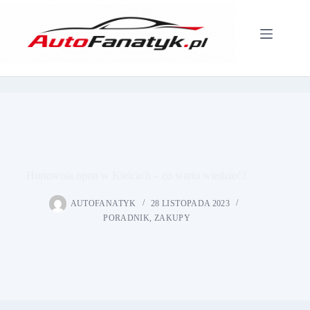
Przejdź
do
treści
Hurtownia opon w Kielcach – co warto wiedzieć?
AUTOFANATYK
28 LISTOPADA 2023
PORADNIK
,
ZAKUPY