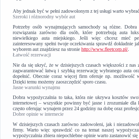
Aby jednak być w pełni zadowolonym z tej usługi warto wybra
Szeroki i różnorodny wybór aut
Potrzeby osób wynajmujących samochody są różne. Dobra wy
rozwiązania zarówno dla osób, które potrzebują auta lu
niewielkiego auta miejskiego. Jeśli więc chcesz mieć pe
zainteresowany spełni twoje oczekiwania sprawdź dokładnie ja
wyborem aut znajdziesz na stronie
http://www.fleetcorp.pl/
.
Łatwość rezerwacji
Nie da się ukryć, że w dzisiejszych czasach większości z nas
zagwarantować łatwą i szybką rezerwację wybranego auta ora
dopełnić. Obecnie coraz więcej firm oferuje np. możliwość w
Dzięki temu możemy zaoszczędzić sporo czasu.
Jasne warunki wynajmu
Dobra wypożyczalnia to taka, która nie ukrywa kosztów swoi
internetowej – wszystkie powinny być jasne i zrozumiałe dla 
często oferując wynajem przez 24 godziny na dobę oraz profesjon
Dobre opinie w internecie
W dzisiejszych czasach zarówno zadowoleni, jak i niezadowole
firmy. Warto więc sprawdzić co na temat naszej wypożyczal
wypożyczalnia zbiera niepochlebne opinie warto zastanowić si