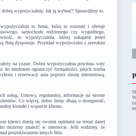
ć dobrą wypożyczalnię. Jak ją wybrać? Sprawdźmy to.
pożyczalnia to firma, która to rozumie i oferuje
ksusowego, samochodu rodzinnego czy wygodnego,
wność, że wypożyczalnia, której usługami jesteś
ką flotą dysponuje. Przykład wypożyczalni z szerokim
 zależy na czasie. Dobra wypożyczalnia powinna więc
z do minimum ograniczyć formalności, jakich trzeba
yboru i rezerwacji auta poprzez stronę internetową.
P
S
ch usług. Umowy, regulaminy, informacje na stronie
W
klientów. Co więcej, dobre firmy dbają o dostępność,
r
alny kontakt i wsparcie klienta.
i
ni klienci dzielą się swoimi opiniami na temat danej
ni możemy znaleźć w internecie. Jeśli widzimy, że
ę nad poszukiwaniem innych firm.