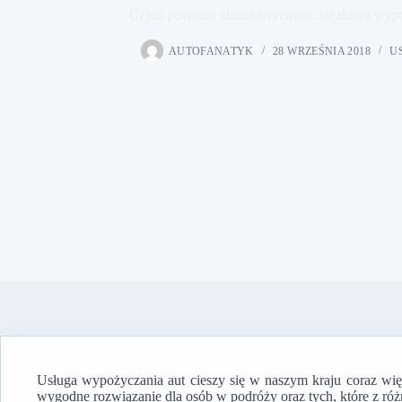
Czym powinna charakteryzować się dobra wyp
AUTOFANATYK
28 WRZEŚNIA 2018
U
Usługa wypożyczania aut cieszy się w naszym kraju coraz wi
wygodne rozwiązanie dla osób w podróży oraz tych, które z ró