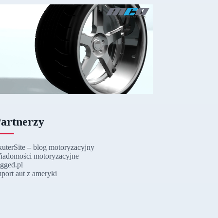
artnerzy
kuterSite – blog motoryzacyjny
iadomości motoryzacyjne
ugged.pl
mport aut z ameryki