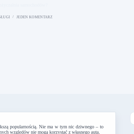
ożyczalnia samochodów?
SŁUGI
JEDEN KOMENTARZ
ększą popularnością. Nie ma w tym nic dziwnego – to
B
żnych względów nie mogą korzystać z własnego auta.
w