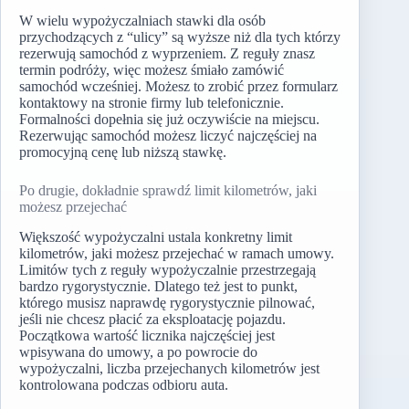
W wielu wypożyczalniach stawki dla osób
przychodzących z “ulicy” są wyższe niż dla tych którzy
rezerwują samochód z wyprzeniem. Z reguły znasz
termin podróży, więc możesz śmiało zamówić
samochód wcześniej. Możesz to zrobić przez formularz
kontaktowy na stronie firmy lub telefonicznie.
Formalności dopełnia się już oczywiście na miejscu.
Rezerwując samochód możesz liczyć najczęściej na
promocyjną cenę lub niższą stawkę.
Po drugie, dokładnie sprawdź limit kilometrów, jaki
możesz przejechać
Większość wypożyczalni ustala konkretny limit
kilometrów, jaki możesz przejechać w ramach umowy.
Limitów tych z reguły wypożyczalnie przestrzegają
bardzo rygorystycznie. Dlatego też jest to punkt,
którego musisz naprawdę rygorystycznie pilnować,
jeśli nie chcesz płacić za eksploatację pojazdu.
Początkowa wartość licznika najczęściej jest
wpisywana do umowy, a po powrocie do
wypożyczalni, liczba przejechanych kilometrów jest
kontrolowana podczas odbioru auta.