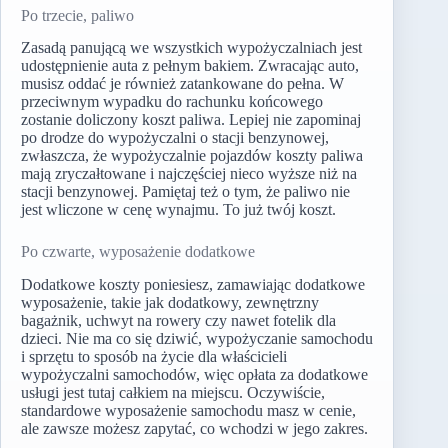
Po trzecie, paliwo
Zasadą panującą we wszystkich wypożyczalniach jest
udostępnienie auta z pełnym bakiem. Zwracając auto,
musisz oddać je również zatankowane do pełna. W
przeciwnym wypadku do rachunku końcowego
zostanie doliczony koszt paliwa. Lepiej nie zapominaj
po drodze do wypożyczalni o stacji benzynowej,
zwłaszcza, że wypożyczalnie pojazdów koszty paliwa
mają zryczałtowane i najczęściej nieco wyższe niż na
stacji benzynowej. Pamiętaj też o tym, że paliwo nie
jest wliczone w cenę wynajmu. To już twój koszt.
Po czwarte, wyposażenie dodatkowe
Dodatkowe koszty poniesiesz, zamawiając dodatkowe
wyposażenie, takie jak dodatkowy, zewnętrzny
bagażnik, uchwyt na rowery czy nawet fotelik dla
dzieci. Nie ma co się dziwić, wypożyczanie samochodu
i sprzętu to sposób na życie dla właścicieli
wypożyczalni samochodów, więc opłata za dodatkowe
usługi jest tutaj całkiem na miejscu. Oczywiście,
standardowe wyposażenie samochodu masz w cenie,
ale zawsze możesz zapytać, co wchodzi w jego zakres.