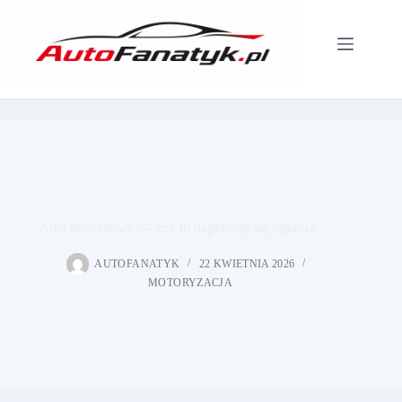
Przejdź
do
treści
Auta hybrydowe — czy to naprawdę się opłaca?
AUTOFANATYK
22 KWIETNIA 2026
MOTORYZACJA