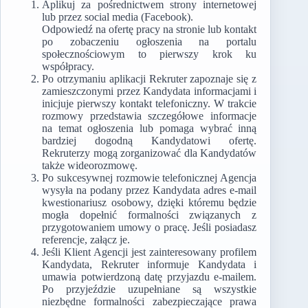
Aplikuj za pośrednictwem strony internetowej
lub przez social media (Facebook).
Odpowiedź na ofertę pracy na stronie lub kontakt
po zobaczeniu ogłoszenia na portalu
społecznościowym to pierwszy krok ku
współpracy.
Po otrzymaniu aplikacji Rekruter zapoznaje się z
zamieszczonymi przez Kandydata informacjami i
inicjuje pierwszy kontakt telefoniczny. W trakcie
rozmowy przedstawia szczegółowe informacje
na temat ogłoszenia lub pomaga wybrać inną
bardziej dogodną Kandydatowi ofertę.
Rekruterzy mogą zorganizować dla Kandydatów
także wideorozmowę.
Po sukcesywnej rozmowie telefonicznej Agencja
wysyła na podany przez Kandydata adres e-mail
kwestionariusz osobowy, dzięki któremu będzie
mogła dopełnić formalności związanych z
przygotowaniem umowy o pracę. Jeśli posiadasz
referencje, załącz je.
Jeśli Klient Agencji jest zainteresowany profilem
Kandydata, Rekruter informuje Kandydata i
umawia potwierdzoną datę przyjazdu e-mailem.
Po przyjeździe uzupełniane są wszystkie
niezbędne formalności zabezpieczające prawa