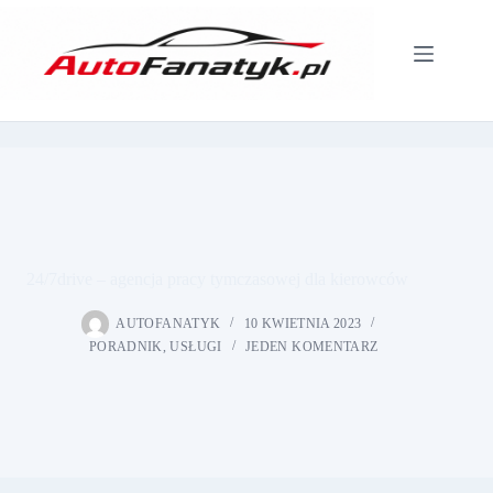
Przejdź
do
treści
24/7drive – agencja pracy tymczasowej dla kierowców
AUTOFANATYK
10 KWIETNIA 2023
PORADNIK
,
USŁUGI
JEDEN KOMENTARZ