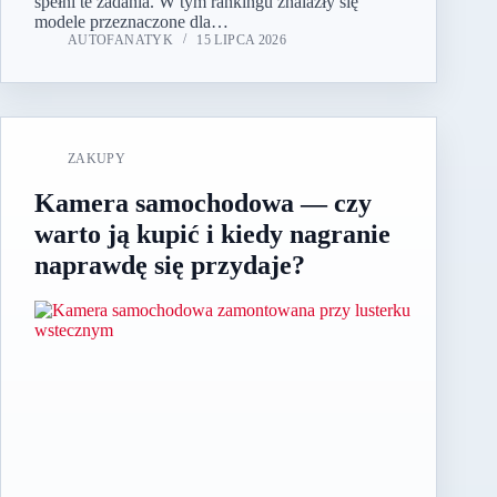
spełni te zadania. W tym rankingu znalazły się
modele przeznaczone dla…
AUTOFANATYK
15 LIPCA 2026
ZAKUPY
Kamera samochodowa — czy
warto ją kupić i kiedy nagranie
naprawdę się przydaje?