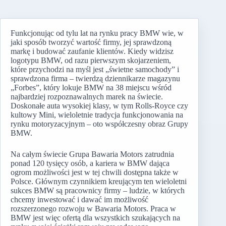
Funkcjonując od tylu lat na rynku pracy BMW wie, w
jaki sposób tworzyć wartość firmy, jej sprawdzoną
markę i budować zaufanie klientów. Kiedy widzisz
logotypu BMW, od razu pierwszym skojarzeniem,
które przychodzi na myśl jest „świetne samochody” i
sprawdzona firma – twierdzą dziennikarze magazynu
„Forbes”, który lokuje BMW na 38 miejscu wśród
najbardziej rozpoznawalnych marek na świecie.
Doskonałe auta wysokiej klasy, w tym Rolls-Royce czy
kultowy Mini, wieloletnie tradycja funkcjonowania na
rynku motoryzacyjnym – oto współczesny obraz Grupy
BMW.
Na całym świecie Grupa Bawaria Motors zatrudnia
ponad 120 tysięcy osób, a kariera w BMW dająca
ogrom możliwości jest w tej chwili dostępna także w
Polsce. Głównym czynnikiem kreującym ten wieloletni
sukces BMW są pracownicy firmy – ludzie, w których
chcemy inwestować i dawać im możliwość
rozszerzonego rozwoju w Bawaria Motors. Praca w
BMW jest więc ofertą dla wszystkich szukających na