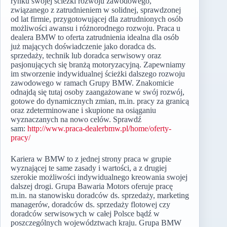
rynku swojej ścieżki rozwoju zawodowego,
związanego z zatrudnieniem w solidnej, sprawdzonej
od lat firmie, przygotowującej dla zatrudnionych osób
możliwości awansu i różnorodnego rozwoju. Praca u
dealera BMW to oferta zatrudnienia idealna dla osób
już mających doświadczenie jako doradca ds.
sprzedaży, technik lub doradca serwisowy oraz
pasjonujących się branżą motoryzacyjną. Zapewniamy
im stworzenie indywidualnej ścieżki dalszego rozwoju
zawodowego w ramach Grupy BMW. Znakomicie
odnajdą się tutaj osoby zaangażowane w swój rozwój,
gotowe do dynamicznych zmian, m.in. pracy za granicą
oraz zdeterminowane i skupione na osiąganiu
wyznaczanych na nowo celów. Sprawdź
sam:
http://www.praca-dealerbmw.pl/home/oferty-
pracy/
Kariera w BMW to z jednej strony praca w grupie
wyznającej te same zasady i wartości, a z drugiej
szerokie możliwości indywidualnego kreowania swojej
dalszej drogi. Grupa Bawaria Motors oferuje pracę
m.in. na stanowisku doradców ds. sprzedaży, marketing
managerów, doradców ds. sprzedaży flotowej czy
doradców serwisowych w całej Polsce bądź w
poszczególnych województwach kraju. Grupa BMW