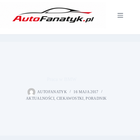
Przejdź
do
treści
Praca w BMW
AUTOFANATYK
16 MAJA 2017
AKTUALNOŚCI
,
CIEKAWOSTKI
,
PORADNIK