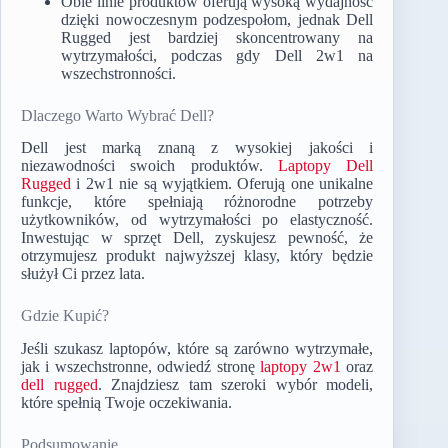
Obie linie produktów oferują wysoką wydajność
dzięki nowoczesnym podzespołom, jednak Dell
Rugged jest bardziej skoncentrowany na
wytrzymałości, podczas gdy Dell 2w1 na
wszechstronności.
Dlaczego Warto Wybrać Dell?
Dell jest marką znaną z wysokiej jakości i
niezawodności swoich produktów.
Laptopy Dell
Rugged
i 2w1 nie są wyjątkiem. Oferują one unikalne
funkcje, które spełniają różnorodne potrzeby
użytkowników, od wytrzymałości po elastyczność.
Inwestując w sprzęt Dell, zyskujesz pewność, że
otrzymujesz produkt najwyższej klasy, który będzie
służył Ci przez lata.
Gdzie Kupić?
Jeśli szukasz laptopów, które są zarówno wytrzymałe,
jak i wszechstronne, odwiedź stronę
laptopy 2w1
oraz
dell rugged
. Znajdziesz tam szeroki wybór modeli,
które spełnią Twoje oczekiwania.
Podsumowanie