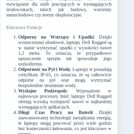
rozwiązanie dla osób pracujących w wymagających
środowiskach, takich jak budowy, warsztaty
samochodowe czy tereny eksploracyjne.
Kluczowe Funkcje
Odporny na Wstrząsy i Upadki
: Dzięki
wzmocnionej obudowie, laptopy Dell Rugged są
w stanie wytrzymać upadki z wysokości nawet
1,2 metra. To oznacza, że przypadkowe
upuszczenie sprzętu nie spowoduje jego
uszkodzenia.
Odporność na Pył i Wodę
: Laptopy te posiadają
certyfikaty IP-65, co oznacza, że są całkowicie
odporne na pył oraz mogą wytrzymać
bezpośrednie strumienie wody.
Wydajne Podzespoły
: Wyposażone w
najnowsze procesory Intel, laptopy Dell Rugged
oferują wysoką wydajność nawet w najbardziej
wymagających aplikacjach.
Długi Czas Pracy na Baterii
: Dzięki
zaawansowanej technologii zarządzania energią,
te laptopy mogą pracować przez wiele godzin
bez konieczności ładowania, co jest kluczowe w
terenie.