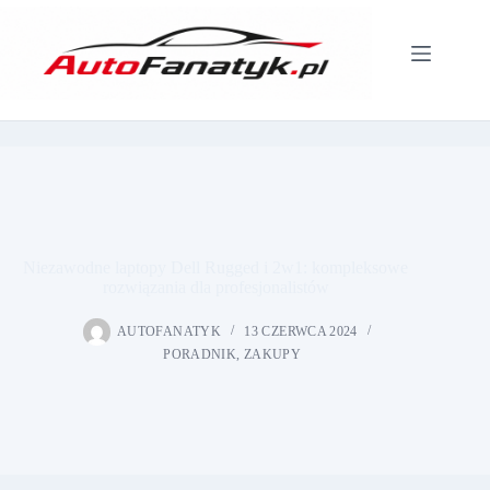
Przejdź
do
treści
Niezawodne laptopy Dell Rugged i 2w1: kompleksowe
rozwiązania dla profesjonalistów
AUTOFANATYK
13 CZERWCA 2024
PORADNIK
,
ZAKUPY