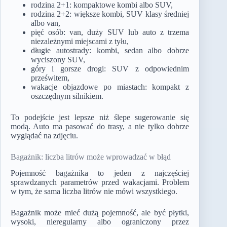
rodzina 2+1: kompaktowe kombi albo SUV,
rodzina 2+2: większe kombi, SUV klasy średniej
albo van,
pięć osób: van, duży SUV lub auto z trzema
niezależnymi miejscami z tyłu,
długie autostrady: kombi, sedan albo dobrze
wyciszony SUV,
góry i gorsze drogi: SUV z odpowiednim
prześwitem,
wakacje objazdowe po miastach: kompakt z
oszczędnym silnikiem.
To podejście jest lepsze niż ślepe sugerowanie się
modą. Auto ma pasować do trasy, a nie tylko dobrze
wyglądać na zdjęciu.
Bagażnik: liczba litrów może wprowadzać w błąd
Pojemność bagażnika to jeden z najczęściej
sprawdzanych parametrów przed wakacjami. Problem
w tym, że sama liczba litrów nie mówi wszystkiego.
Bagażnik może mieć dużą pojemność, ale być płytki,
wysoki, nieregularny albo ograniczony przez