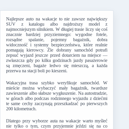
Najlepsze auto na wakacje to nie zawsze największy
SUV z katalogu albo najdroższy model z
najmocniejszym silnikiem. W długiej trasie liczy się coś
znacznie bardziej przyziemnego: wygodne fotele,
rozsądne spalanie, pojemny bagażnik, dobra
widoczność i systemy bezpieczeństwa, które realnie
pomagają kierowcy. Źle dobrany samochód potrafi
zepsuć wyjazd jeszcze przed dotarciem na miejsce —
zwłaszcza gdy po kilku godzinach jazdy pasażerowie
są zmęczeni, bagaże ledwo się mieszczą, a każda
przerwa na stacji boli po kieszeni.
Wakacyjna trasa szybko weryfikuje samochód. W
mieście można wybaczyć mały bagażnik, twardsze
zawieszenie albo słabsze wygłuszenie. Na autostradzie,
w górach albo podczas rodzinnego wyjazdu z dziećmi
te same cechy zaczynają przeszkadzać po pierwszych
200 kilometrach.
Dlatego przy wyborze auta na wakacje warto myśleć
nie tylko o tym, czym przyjemnie jeździ się na co