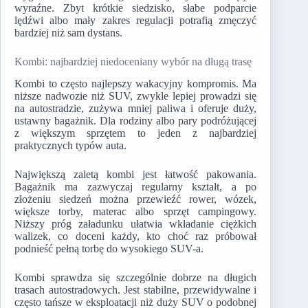
wyraźne. Zbyt krótkie siedzisko, słabe podparcie
lędźwi albo mały zakres regulacji potrafią zmęczyć
bardziej niż sam dystans.
Kombi: najbardziej niedoceniany wybór na długą trasę
Kombi to często najlepszy wakacyjny kompromis. Ma
niższe nadwozie niż SUV, zwykle lepiej prowadzi się
na autostradzie, zużywa mniej paliwa i oferuje duży,
ustawny bagażnik. Dla rodziny albo pary podróżującej
z większym sprzętem to jeden z najbardziej
praktycznych typów auta.
Największą zaletą kombi jest łatwość pakowania.
Bagażnik ma zazwyczaj regularny kształt, a po
złożeniu siedzeń można przewieźć rower, wózek,
większe torby, materac albo sprzęt campingowy.
Niższy próg załadunku ułatwia wkładanie ciężkich
walizek, co doceni każdy, kto choć raz próbował
podnieść pełną torbę do wysokiego SUV-a.
Kombi sprawdza się szczególnie dobrze na długich
trasach autostradowych. Jest stabilne, przewidywalne i
często tańsze w eksploatacji niż duży SUV o podobnej