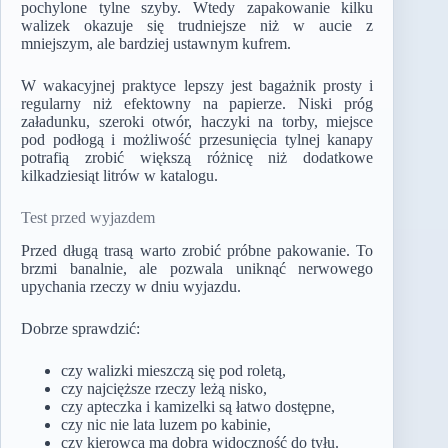
pochylone tylne szyby. Wtedy zapakowanie kilku
walizek okazuje się trudniejsze niż w aucie z
mniejszym, ale bardziej ustawnym kufrem.
W wakacyjnej praktyce lepszy jest bagażnik prosty i
regularny niż efektowny na papierze. Niski próg
załadunku, szeroki otwór, haczyki na torby, miejsce
pod podłogą i możliwość przesunięcia tylnej kanapy
potrafią zrobić większą różnicę niż dodatkowe
kilkadziesiąt litrów w katalogu.
Test przed wyjazdem
Przed długą trasą warto zrobić próbne pakowanie. To
brzmi banalnie, ale pozwala uniknąć nerwowego
upychania rzeczy w dniu wyjazdu.
Dobrze sprawdzić:
czy walizki mieszczą się pod roletą,
czy najcięższe rzeczy leżą nisko,
czy apteczka i kamizelki są łatwo dostępne,
czy nic nie lata luzem po kabinie,
czy kierowca ma dobrą widoczność do tyłu.