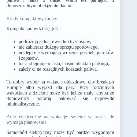
paliwa i hałas w trasie. Warto też pamiętać o
dopuszczalnym obciążeniu dachu.
Kiedy kompakt wystarczy
Kompakt sprawdzi się, jeśli:
podróżują jedna, dwie lub trzy osoby,
nie zabierasz dużego sprzętu sportowego,
noclegi nie wymagają wożenia pościeli, garnków
i zapasów,
trasa obejmuje miasta, ciasne uliczki i parkingi,
zależy ci na rozsądnych kosztach paliwa.
To dobry wybór na wakacje objazdowe, city break po
Europie albo wyjazd dla pary. Przy rodzinnych
wakacjach z dziećmi może być już za mały, chyba że
domownicy potrafią pakować się naprawdę
minimalistycznie.
Auto elektryczne na wakacje: świetne w trasie, ale
wymaga planowania
Samochód elektryczny może być bardzo wygodnym