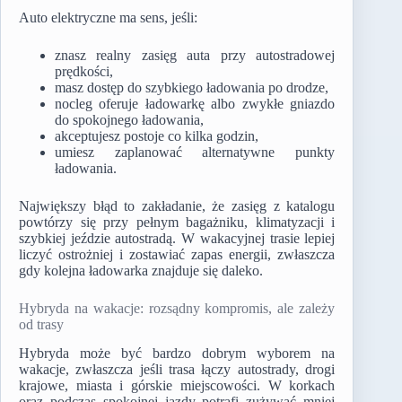
Auto elektryczne ma sens, jeśli:
znasz realny zasięg auta przy autostradowej
prędkości,
masz dostęp do szybkiego ładowania po drodze,
nocleg oferuje ładowarkę albo zwykłe gniazdo
do spokojnego ładowania,
akceptujesz postoje co kilka godzin,
umiesz zaplanować alternatywne punkty
ładowania.
Największy błąd to zakładanie, że zasięg z katalogu
powtórzy się przy pełnym bagażniku, klimatyzacji i
szybkiej jeździe autostradą. W wakacyjnej trasie lepiej
liczyć ostrożniej i zostawiać zapas energii, zwłaszcza
gdy kolejna ładowarka znajduje się daleko.
Hybryda na wakacje: rozsądny kompromis, ale zależy
od trasy
Hybryda może być bardzo dobrym wyborem na
wakacje, zwłaszcza jeśli trasa łączy autostrady, drogi
krajowe, miasta i górskie miejscowości. W korkach
oraz podczas spokojnej jazdy potrafi zużywać mniej