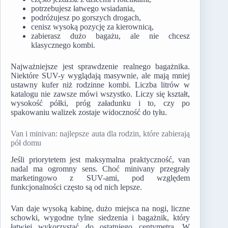
potrzebujesz łatwego wsiadania,
podróżujesz po gorszych drogach,
cenisz wysoką pozycję za kierownicą,
zabierasz dużo bagażu, ale nie chcesz
klasycznego kombi.
Najważniejsze jest sprawdzenie realnego bagażnika.
Niektóre SUV-y wyglądają masywnie, ale mają mniej
ustawny kufer niż rodzinne kombi. Liczba litrów w
katalogu nie zawsze mówi wszystko. Liczy się kształt,
wysokość półki, próg załadunku i to, czy po
spakowaniu walizek zostaje widoczność do tyłu.
Van i minivan: najlepsze auta dla rodzin, które zabierają
pół domu
Jeśli priorytetem jest maksymalna praktyczność, van
nadal ma ogromny sens. Choć minivany przegrały
marketingowo z SUV-ami, pod względem
funkcjonalności często są od nich lepsze.
Van daje wysoką kabinę, dużo miejsca na nogi, liczne
schowki, wygodne tylne siedzenia i bagażnik, który
łatwiej wykorzystać do ostatniego centymetra. W