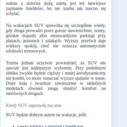
rodzin z dziećmi dużą zaletą jest też łatwiejsze
zapinanie fotelików, bo nie trzeba tak mocno się
schylać.
Na wakacjach SUV sprawdza się szczególnie wtedy,
gdy droga prowadzi przez gorsze nawierzchnie, szutry,
górskie dojazdy albo nieutwardzone parkingi przy
plażach, jeziorach i szlakach. Wyższy prześwit daje
większy spokój, choć nie oznacza automatycznie
zdolności terenowych.
Trzeba jednak uczciwie powiedzieć, że SUV nie
zawsze jest najlepszym wyborem. Przy podobnym
silniku zwykle będzie cięższy i mniej aerodynamiczny
niż kombi, co może oznaczać wyższe spalanie w trasie.
Duże koła i twardsze zawieszenie w niektórych
modelach również mogą obniżyć komfort na
nierównych drogach.
Kiedy SUV naprawdę ma sens
SUV będzie dobrym autem na wakacje, jeśli:
często jeździsz z dziećmi i fotelikami,