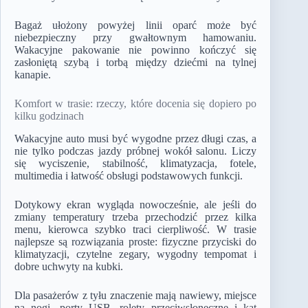
Bagaż ułożony powyżej linii oparć może być
niebezpieczny przy gwałtownym hamowaniu.
Wakacyjne pakowanie nie powinno kończyć się
zasłoniętą szybą i torbą między dziećmi na tylnej
kanapie.
Komfort w trasie: rzeczy, które docenia się dopiero po
kilku godzinach
Wakacyjne auto musi być wygodne przez długi czas, a
nie tylko podczas jazdy próbnej wokół salonu. Liczy
się wyciszenie, stabilność, klimatyzacja, fotele,
multimedia i łatwość obsługi podstawowych funkcji.
Dotykowy ekran wygląda nowocześnie, ale jeśli do
zmiany temperatury trzeba przechodzić przez kilka
menu, kierowca szybko traci cierpliwość. W trasie
najlepsze są rozwiązania proste: fizyczne przyciski do
klimatyzacji, czytelne zegary, wygodny tempomat i
dobre uchwyty na kubki.
Dla pasażerów z tyłu znaczenie mają nawiewy, miejsce
na nogi, porty USB, rolety przeciwsłoneczne i kąt