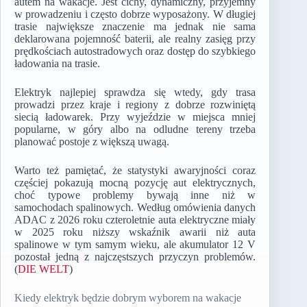
autem na wakacje. Jest cichy, dynamiczny, przyjemny
w prowadzeniu i często dobrze wyposażony. W długiej
trasie największe znaczenie ma jednak nie sama
deklarowana pojemność baterii, ale realny zasięg przy
prędkościach autostradowych oraz dostęp do szybkiego
ładowania na trasie.
Elektryk najlepiej sprawdza się wtedy, gdy trasa
prowadzi przez kraje i regiony z dobrze rozwiniętą
siecią ładowarek. Przy wyjeździe w miejsca mniej
popularne, w góry albo na odludne tereny trzeba
planować postoje z większą uwagą.
Warto też pamiętać, że statystyki awaryjności coraz
częściej pokazują mocną pozycję aut elektrycznych,
choć typowe problemy bywają inne niż w
samochodach spalinowych. Według omówienia danych
ADAC z 2026 roku czteroletnie auta elektryczne miały
w 2025 roku niższy wskaźnik awarii niż auta
spalinowe w tym samym wieku, ale akumulator 12 V
pozostał jedną z najczęstszych przyczyn problemów.
(
DIE WELT
)
Kiedy elektryk będzie dobrym wyborem na wakacje