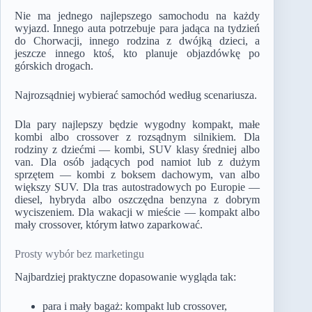
Nie ma jednego najlepszego samochodu na każdy
wyjazd. Innego auta potrzebuje para jadąca na tydzień
do Chorwacji, innego rodzina z dwójką dzieci, a
jeszcze innego ktoś, kto planuje objazdówkę po
górskich drogach.
Najrozsądniej wybierać samochód według scenariusza.
Dla pary najlepszy będzie wygodny kompakt, małe
kombi albo crossover z rozsądnym silnikiem. Dla
rodziny z dziećmi — kombi, SUV klasy średniej albo
van. Dla osób jadących pod namiot lub z dużym
sprzętem — kombi z boksem dachowym, van albo
większy SUV. Dla tras autostradowych po Europie —
diesel, hybryda albo oszczędna benzyna z dobrym
wyciszeniem. Dla wakacji w mieście — kompakt albo
mały crossover, którym łatwo zaparkować.
Prosty wybór bez marketingu
Najbardziej praktyczne dopasowanie wygląda tak:
para i mały bagaż: kompakt lub crossover,