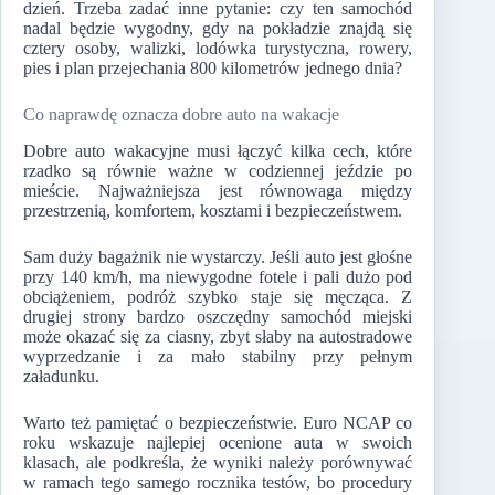
dzień. Trzeba zadać inne pytanie: czy ten samochód
nadal będzie wygodny, gdy na pokładzie znajdą się
cztery osoby, walizki, lodówka turystyczna, rowery,
pies i plan przejechania 800 kilometrów jednego dnia?
Co naprawdę oznacza dobre auto na wakacje
Dobre auto wakacyjne musi łączyć kilka cech, które
rzadko są równie ważne w codziennej jeździe po
mieście. Najważniejsza jest równowaga między
przestrzenią, komfortem, kosztami i bezpieczeństwem.
Sam duży bagażnik nie wystarczy. Jeśli auto jest głośne
przy 140 km/h, ma niewygodne fotele i pali dużo pod
obciążeniem, podróż szybko staje się męcząca. Z
drugiej strony bardzo oszczędny samochód miejski
może okazać się za ciasny, zbyt słaby na autostradowe
wyprzedzanie i za mało stabilny przy pełnym
załadunku.
Warto też pamiętać o bezpieczeństwie. Euro NCAP co
roku wskazuje najlepiej ocenione auta w swoich
klasach, ale podkreśla, że wyniki należy porównywać
w ramach tego samego rocznika testów, bo procedury