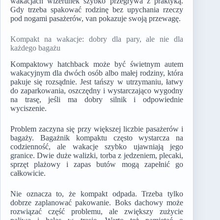
wakacjach wizerunek szybko przegrywa z praktyką.
Gdy trzeba spakować rodzinę bez upychania rzeczy
pod nogami pasażerów, van pokazuje swoją przewagę.
Kompakt na wakacje: dobry dla pary, ale nie dla
każdego bagażu
Kompaktowy hatchback może być świetnym autem
wakacyjnym dla dwóch osób albo małej rodziny, która
pakuje się rozsądnie. Jest tańszy w utrzymaniu, łatwy
do zaparkowania, oszczędny i wystarczająco wygodny
na trasę, jeśli ma dobry silnik i odpowiednie
wyciszenie.
Problem zaczyna się przy większej liczbie pasażerów i
bagaży. Bagażnik kompaktu często wystarcza na
codzienność, ale wakacje szybko ujawniają jego
granice. Dwie duże walizki, torba z jedzeniem, plecaki,
sprzęt plażowy i zapas butów mogą zapełnić go
całkowicie.
Nie oznacza to, że kompakt odpada. Trzeba tylko
dobrze zaplanować pakowanie. Boks dachowy może
rozwiązać część problemu, ale zwiększy zużycie