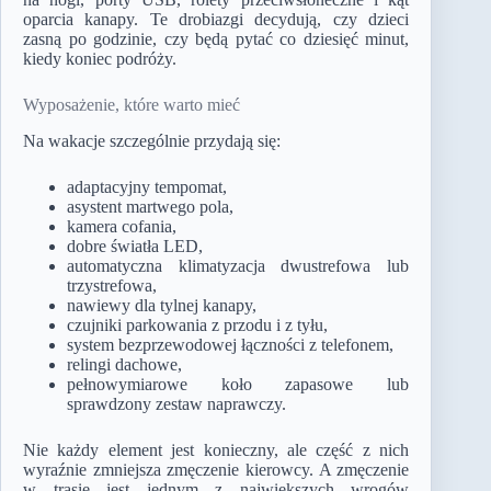
oparcia kanapy. Te drobiazgi decydują, czy dzieci
zasną po godzinie, czy będą pytać co dziesięć minut,
kiedy koniec podróży.
Wyposażenie, które warto mieć
Na wakacje szczególnie przydają się:
adaptacyjny tempomat,
asystent martwego pola,
kamera cofania,
dobre światła LED,
automatyczna klimatyzacja dwustrefowa lub
trzystrefowa,
nawiewy dla tylnej kanapy,
czujniki parkowania z przodu i z tyłu,
system bezprzewodowej łączności z telefonem,
relingi dachowe,
pełnowymiarowe koło zapasowe lub
sprawdzony zestaw naprawczy.
Nie każdy element jest konieczny, ale część z nich
wyraźnie zmniejsza zmęczenie kierowcy. A zmęczenie
w trasie jest jednym z największych wrogów