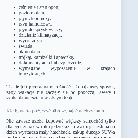
ciśnienie i stan opon,
poziom oleju,
płyn chłodniczy,
płyn hamulcowy,
płyn do spryskiwaczy,
działanie klimatyzacji,
wycieraczki,
światła,
akumulator,
trójkąt, kamizelki i apteczkę,
dokumenty auta i ubezpieczenie,
wymagane wyposażenie w krajach
tranzytowych.
To nie jest przesadna ostrożność. To najtańszy sposób,
żeby wakacje nie zaczęły się od pobocza, lawety i
szukania warsztatu w obcym kraju.
Kiedy warto pożyczyć albo wynająć większe auto
Nie zawsze trzeba kupować większy samochód tylko
dlatego, że raz w roku jedzie się na wakacje. Jeśli na co
dzień wystarcza mały hatchback, zakup dużego SUV-a
wyłącznie pod urlop może być finansowo nierozsądny.