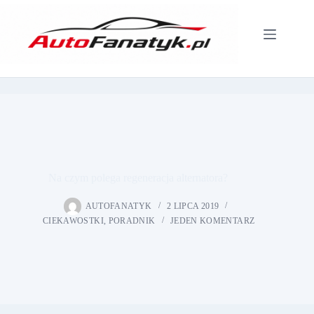
Przejdź
do
treści
Na czym polega regeneracja alternatora?
AUTOFANATYK
2 LIPCA 2019
CIEKAWOSTKI
,
PORADNIK
JEDEN KOMENTARZ