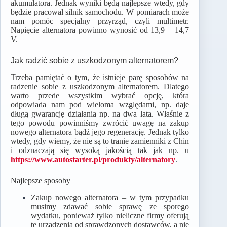
akumulatora. Jednak wyniki będą najlepsze wtedy, gdy
będzie pracował silnik samochodu. W pomiarach może
nam pomóc specjalny przyrząd, czyli multimetr.
Napięcie alternatora powinno wynosić od 13,9 – 14,7
V.
Jak radzić sobie z uszkodzonym alternatorem?
Trzeba pamiętać o tym, że istnieje parę sposobów na
radzenie sobie z uszkodzonym alternatorem. Dlatego
warto przede wszystkim wybrać opcję, która
odpowiada nam pod wieloma względami, np. daje
długą gwarancję działania np. na dwa lata. Właśnie z
tego powodu powinniśmy zwrócić uwagę na zakup
nowego alternatora bądź jego regenerację. Jednak tylko
wtedy, gdy wiemy, że nie są to tranie zamienniki z Chin
i odznaczają się wysoką jakością tak jak np. u
https://www.autostarter.pl/produkty/alternatory
.
Najlepsze sposoby
Zakup nowego alternatora – w tym przypadku
musimy zdawać sobie sprawę ze sporego
wydatku, ponieważ tylko nieliczne firmy oferują
te urządzenia od sprawdzonych dostawców, a nie