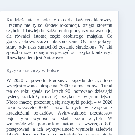
Kradzież auta to bolesny cios dla każdego kierowcy.
Tracimy nie tylko środek lokomocji, dzięki któremu
szybciej i łatwiej dojeżdżamy do pracy czy na wakacje,
ale również istotną część osobistego majątku. Co
gorsza, obowiązkowe ubezpieczenie OC nie pokryje
straty, gdy nasz samochód zostanie skradziony. W jaki
sposób możemy się ubezpieczyć od ryzyka kradzieży?
Rozwiązaniem jest Autocasco.
Ryzyko kradzieży w Polsce
W 2020 z powodu kradzieży pojazdu do 3,5 tony
wyrejestrowano niespełna 7000 samochodów. Trend
ten co roku spada (w latach 90. notowano dziesiątki
tysięcy kradzieży rocznie), ryzyko jest więc mniejsze.
Nieco inaczej prezentują się statystyki policji – w 2020
roku wszczęto 8784 spraw karnych w związku z
kradzieżami pojazdów. Wykrywalność przestępstw
tego typu wynosi w skali kraju 21,1%. W
województwie pomorskim natomiast wszczęto 801
postępowań, a ich wykrywalność wyniosła zaledwie
14,6%. Bez względu na metodologię, ryzyko utraty