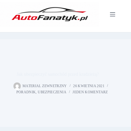
Przejdź
do
treści
Jak ubezpieczyć samochód przed kradzieżą?
MATERIAL ZEWNETRZNY
26 KWIETNIA 2021
PORADNIK
,
UBEZPIECZENIA
JEDEN KOMENTARZ