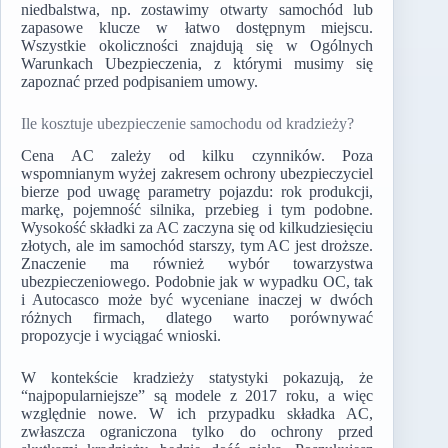
niedbalstwa, np. zostawimy otwarty samochód lub
zapasowe klucze w łatwo dostępnym miejscu.
Wszystkie okoliczności znajdują się w Ogólnych
Warunkach Ubezpieczenia, z którymi musimy się
zapoznać przed podpisaniem umowy.
Ile kosztuje ubezpieczenie samochodu od kradzieży?
Cena AC zależy od kilku czynników. Poza
wspomnianym wyżej zakresem ochrony ubezpieczyciel
bierze pod uwagę parametry pojazdu: rok produkcji,
markę, pojemność silnika, przebieg i tym podobne.
Wysokość składki za AC zaczyna się od kilkudziesięciu
złotych, ale im samochód starszy, tym AC jest droższe.
Znaczenie ma również wybór towarzystwa
ubezpieczeniowego. Podobnie jak w wypadku OC, tak
i Autocasco może być wyceniane inaczej w dwóch
różnych firmach, dlatego warto porównywać
propozycje i wyciągać wnioski.
W kontekście kradzieży statystyki pokazują, że
“najpopularniejsze” są modele z 2017 roku, a więc
względnie nowe. W ich przypadku składka AC,
zwłaszcza ograniczona tylko do ochrony przed