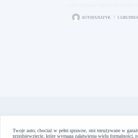
Gdzie sprzedać samochód od ręki w
AUTOFANATYK
5 GRUDNIA
Twoje auto, chociaż w pełni sprawne, stoi nieużywane w garażu
przedsięwzięcie, które wymaga załatwienia wielu formalności, po