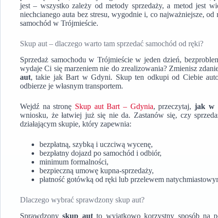
jest – wszystko zależy od metody sprzedaży, a metod jest wi
niechcianego auta bez stresu, wygodnie i, co najważniejsze, od 
samochód w Trójmieście.
Skup aut – dlaczego warto tam sprzedać samochód od ręki?
Sprzedaż samochodu w Trójmieście w jeden dzień, bezproble
wydaje Ci się marzeniem nie do zrealizowania? Zmienisz zdanie,
aut
, takie jak Bart w Gdyni. Skup ten odkupi od Ciebie aut
odbierze je własnym transportem.
Wejdź na stronę
Skup aut Bart – Gdynia
, przeczytaj,
jak w 
wniosku, że łatwiej już się nie da. Zastanów się, czy sprze
działającym skupie, który zapewnia:
bezpłatną, szybką i uczciwą wycenę,
bezpłatny dojazd po samochód i odbiór,
minimum formalności,
bezpieczną umowę kupna-sprzedaży,
płatność gotówką od ręki lub przelewem natychmiastowy
Dlaczego wybrać sprawdzony skup aut?
Sprawdzony
skup aut
to wyjątkowo korzystny sposób na poz