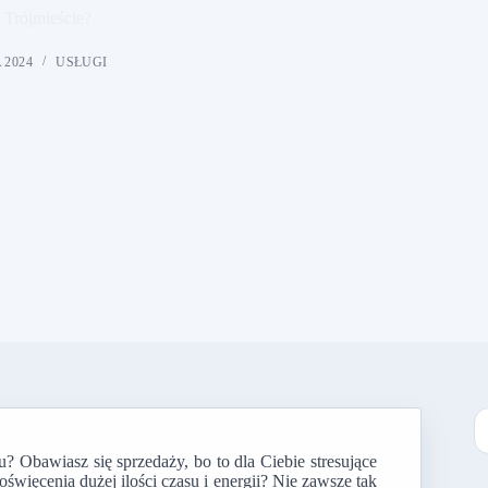
 Trójmieście?
 2024
USŁUGI
? Obawiasz się sprzedaży, bo to dla Ciebie stresujące
B
święcenia dużej ilości czasu i energii? Nie zawsze tak
w