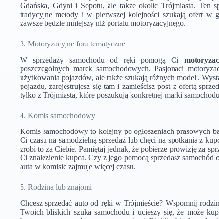
Gdańska, Gdyni i Sopotu, ale także okolic Trójmiasta. Ten s
tradycyjne metody i w pierwszej kolejności szukają ofert w g
zawsze będzie mniejszy niż portalu motoryzacyjnego.
3. Motoryzacyjne fora tematyczne
W sprzedaży samochodu od ręki pomogą Ci
motoryzac
poszczególnych marek samochodowych. Pasjonaci motoryzacj
użytkowania pojazdów, ale także szukają różnych modeli. Wyst
pojazdu, zarejestrujesz się tam i zamieścisz post z ofertą spr
tylko z Trójmiasta, które poszukują konkretnej marki samochodu 
4. Komis samochodowy
Komis samochodowy
to kolejny po ogłoszeniach prasowych ba
Ci czasu na samodzielną sprzedaż lub chęci na spotkania z kupc
zrobi to za Ciebie. Pamiętaj jednak, że pobierze prowizję za s
Ci znalezienie kupca. Czy z jego pomocą sprzedasz samochód od
auta w komisie zajmuje więcej czasu.
5. Rodzina lub znajomi
Chcesz sprzedać auto od ręki w Trójmieście? Wspomnij rodzi
Twoich bliskich szuka samochodu i ucieszy się, że może ku