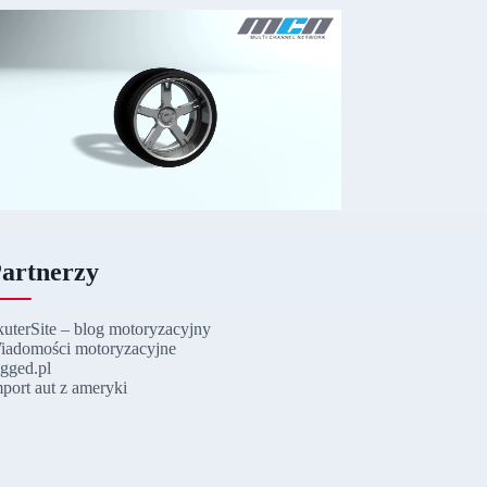
artnerzy
kuterSite – blog motoryzacyjny
iadomości motoryzacyjne
ugged.pl
mport aut z ameryki