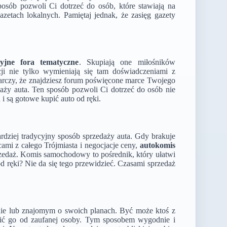
posób pozwoli Ci dotrzeć do osób, które stawiają na
azetach lokalnych. Pamiętaj jednak, że zasięg gazety
yjne fora tematyczne
. Skupiają one miłośników
i nie tylko wymieniają się tam doświadczeniami z
arczy, że znajdziesz forum poświęcone marce Twojego
zedaży auta. Ten sposób pozwoli Ci dotrzeć do osób nie
i są gotowe kupić auto od ręki.
rdziej tradycyjny sposób sprzedaży auta. Gdy brakuje
ami z całego Trójmiasta i negocjacje ceny,
autokomis
przedaż. Komis samochodowy to pośrednik, który ułatwi
 ręki? Nie da się tego przewidzieć. Czasami sprzedaż
nie lub znajomym o swoich planach. Być może ktoś z
pić go od zaufanej osoby. Tym sposobem wygodnie i