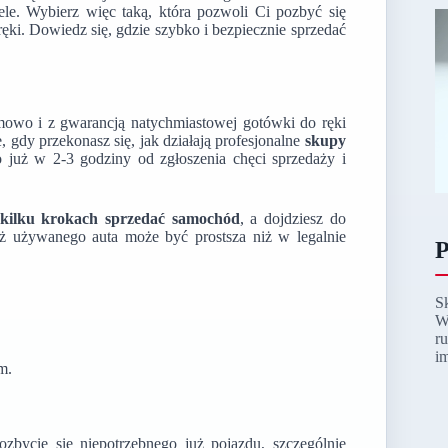
ele. Wybierz więc taką, która pozwoli Ci pozbyć się
ręki. Dowiedz się, gdzie szybko i bezpiecznie sprzedać
mowo i z gwarancją natychmiastowej gotówki do ręki
 gdy przekonasz się, jak działają profesjonalne
skupy
o już w 2-3 godziny od zgłoszenia chęci sprzedaży i
kilku krokach sprzedać samochód
, a dojdziesz do
daż używanego auta może być prostsza niż w legalnie
P
S
W
r
i
m.
bycie się niepotrzebnego już pojazdu, szczególnie