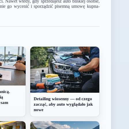
ci. Nawet wtedy, gdy sprzedajesz auto bliskiej osobie,
elnie go wycenić i sporządzić pisemną umowę kupna-
nicą.
ią
Detailing wiosenny — od czego
ż sam
zacząć, aby auto wyglądało jak
nowe