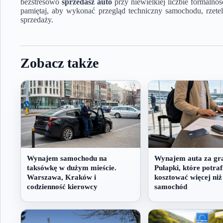
bezstresowo
sprzedasz auto
przy niewielkiej liczbie formalnoś
pamiętaj, aby wykonać przegląd techniczny samochodu, rzet
sprzedaży.
Zobacz także
Wynajem samochodu na
Wynajem auta za gra
taksówkę w dużym mieście.
Pułapki, które potraf
Warszawa, Kraków i
kosztować więcej ni
codzienność kierowcy
samochód