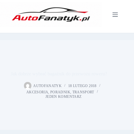
Przejdź
do
treści
Jak dobrze wybrać bagażnik do przewozu roweru?
AUTOFANATYK
18 LUTEGO 2018
AKCESORIA
,
PORADNIK
,
TRANSPORT
JEDEN KOMENTARZ