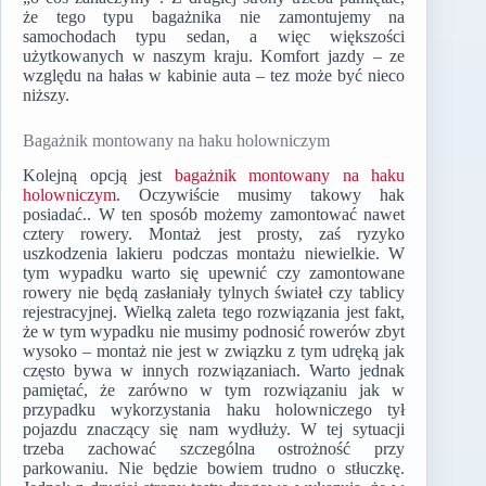
że tego typu bagażnika nie zamontujemy na
samochodach typu sedan, a więc większości
użytkowanych w naszym kraju. Komfort jazdy – ze
względu na hałas w kabinie auta – tez może być nieco
niższy.
Bagażnik montowany na haku holowniczym
Kolejną opcją jest
bagażnik montowany na haku
holowniczym
. Oczywiście musimy takowy hak
posiadać.. W ten sposób możemy zamontować nawet
cztery rowery. Montaż jest prosty, zaś ryzyko
uszkodzenia lakieru podczas montażu niewielkie. W
tym wypadku warto się upewnić czy zamontowane
rowery nie będą zasłaniały tylnych świateł czy tablicy
rejestracyjnej. Wielką zaleta tego rozwiązania jest fakt,
że w tym wypadku nie musimy podnosić rowerów zbyt
wysoko – montaż nie jest w związku z tym udręką jak
często bywa w innych rozwiązaniach. Warto jednak
pamiętać, że zarówno w tym rozwiązaniu jak w
przypadku wykorzystania haku holowniczego tył
pojazdu znaczący się nam wydłuży. W tej sytuacji
trzeba zachować szczególna ostrożność przy
parkowaniu. Nie będzie bowiem trudno o stłuczkę.