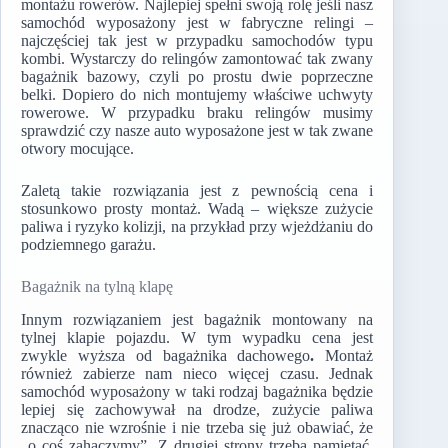
montażu rowerów. Najlepiej spełni swoją rolę jeśli nasz
samochód wyposażony jest w fabryczne relingi –
najczęściej tak jest w przypadku samochodów typu
kombi. Wystarczy do relingów zamontować tak zwany
bagażnik bazowy, czyli po prostu dwie poprzeczne
belki. Dopiero do nich montujemy właściwe uchwyty
rowerowe. W przypadku braku relingów musimy
sprawdzić czy nasze auto wyposażone jest w tak zwane
otwory mocujące.
Zaletą takie rozwiązania jest z pewnością cena i
stosunkowo prosty montaż. Wadą – większe zużycie
paliwa i ryzyko kolizji, na przykład przy wjeżdżaniu do
podziemnego garażu.
Bagażnik na tylną klapę
Innym rozwiązaniem jest bagażnik montowany na
tylnej klapie pojazdu. W tym wypadku cena jest
zwykle wyższa od bagażnika dachowego
.
Montaż
również zabierze nam nieco więcej czasu. Jednak
samochód wyposażony w taki rodzaj bagażnika będzie
lepiej się zachowywał na drodze, zużycie paliwa
znacząco nie wzrośnie i nie trzeba się już obawiać, że
„o coś zahaczymy”. Z drugiej strony trzeba pamiętać,