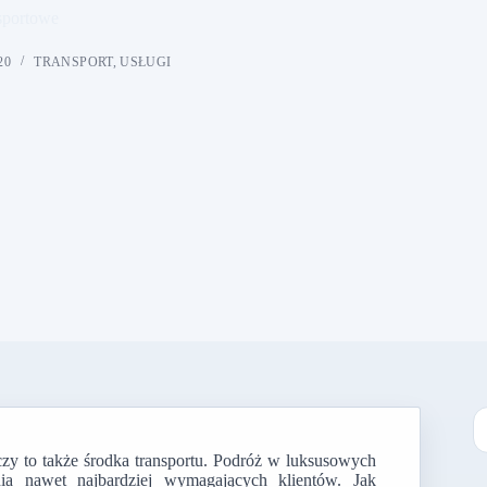
sportowe
20
TRANSPORT
,
USŁUGI
zy to także środka transportu. Podróż w luksusowych
B
ia nawet najbardziej wymagających klientów. Jak
w