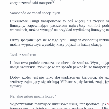
zorganizować taki transport?
Samochód do zadań specjalnych
Luksusowe usługi transportowe to coś więcej niż zwykła t
limuzyny, zapewniające pasażerom najwyższy komfort podr
warunkach, można wynająć na przykład wydłużoną limuzynę na 
Firmy specjalizujące się w tego typu usługach dysponują roz
można wypożyczyć wysokiej klasy pojazd na każdą okazję.
Jazda z szoferem
Luksusowa podróż oznacza też obecność szofera. Wynajmując 
usługi szoferskie, zyskując w ten sposób pewność, że transport
Dobry szofer jest nie tylko doświadczonym kierowcą, ale te
szoferzy zajmujący się obsługą VIP-ów są dyskretni, znają jęz
sytuacji.
Na jakie usługi można liczyć?
Wypożyczalnie realizujące luksusowe usługi transportowe, jak
transportem na lotnisko, przewozem ważnych gości i kli