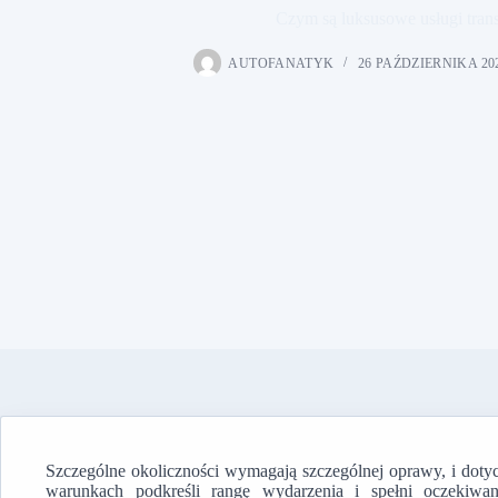
Czym są luksusowe usługi tran
AUTOFANATYK
26 PAŹDZIERNIKA 20
Szczególne okoliczności wymagają szczególnej oprawy, i dotyc
warunkach podkreśli rangę wydarzenia i spełni oczekiwan