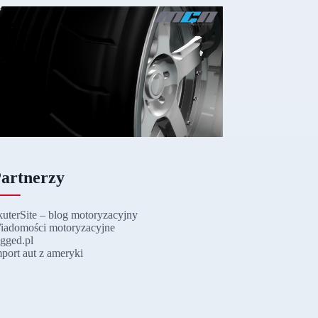
artnerzy
kuterSite – blog motoryzacyjny
iadomości motoryzacyjne
ugged.pl
mport aut z ameryki