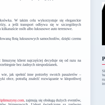
aksówka. W takim celu wykorzystuje się eleganckie
óży, a jeśli transport odbywa się w szczególnych
kilkanaście osób albo luksusowe auto terenowe.
budowaną flotą luksusowych samochodów, dzięki czemu
P
limuzynę klient najczęściej decyduje się od razu na
 przebiegnie bez żadnych niespodzianek.
S
ż wie, jak spełnić inne potrzeby swoich pasażerów –
W
yki obce, potrafią znaleźć rozwiązanie w kłopotliwej
r
i
viplimuzyny.com
, zajmują się obsługą dużych eventów,
entów biznesowych. Usługi świadczone są zarówno