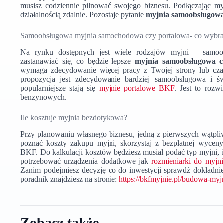
musisz codziennie pilnować swojego biznesu. Podłączając my
działalnością zdalnie. Pozostaje pytanie
myjnia samoobsługow
Samoobsługowa myjnia samochodowa czy portalowa- co wybr
Na rynku dostępnych jest wiele rodzajów myjni – samoo
zastanawiać się, co będzie lepsze
myjnia samoobsługowa c
wymaga zdecydowanie więcej pracy z Twojej strony lub cz
propozycja jest zdecydowanie bardziej samoobsługowa i św
popularniejsze stają się
myjnie portalowe BKF
. Jest to rozwi
benzynowych.
Ile kosztuje myjnia bezdotykowa?
Przy planowaniu własnego biznesu, jedną z pierwszych wątpliw
poznać koszty zakupu myjni, skorzystaj z bezpłatnej wyce
BKF. Do kalkulacji kosztów będziesz musiał podać typ myjni, i
potrzebować urządzenia dodatkowe jak
rozmieniarki do myjni
Zanim podejmiesz decyzję co do inwestycji sprawdź dokładni
poradnik znajdziesz na stronie:
https://bkfmyjnie.pl/budowa-myj
Zobacz także