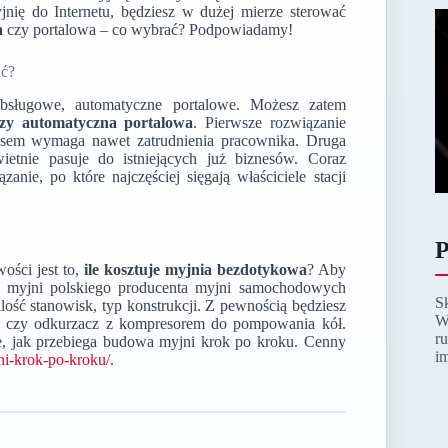
jnię do Internetu, będziesz w dużej mierze sterować
a
czy portalowa – co wybrać? Podpowiadamy!
ać?
bsługowe, automatyczne portalowe. Możesz zatem
zy automatyczna portalowa
. Pierwsze rozwiązanie
asem wymaga nawet zatrudnienia pracownika. Druga
ietnie pasuje do istniejących już biznesów. Coraz
ązanie, po które najczęściej sięgają właściciele stacji
P
ości jest to,
ile kosztuje myjnia bezdotykowa
? Aby
ny myjni polskiego producenta myjni samochodowych
S
lość stanowisk, typ konstrukcji. Z pewnością będziesz
W
czy odkurzacz z kompresorem do pompowania kół.
r
e, jak przebiega budowa myjni krok po kroku. Cenny
i
ni-krok-po-kroku/
.