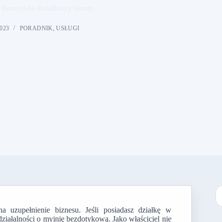
 Pomysł na dodatkowy biznes
023
PORADNIK
,
USŁUGI
 uzupełnienie biznesu. Jeśli posiadasz działkę w
B
działalności o myjnię bezdotykową. Jako właściciel nie
w