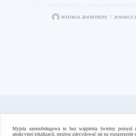
Czy warto zainwestować w myjnię samoobsługową?
MATERIAL ZEWNETRZNY
29 MARCA 2
Myjnia samoobsługowa to bez wątpienia świetny pomysł na
atrakcyjnej lokalizacji, możesz zdecydować się na rozszerzenie 