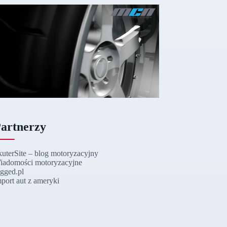
artnerzy
kuterSite – blog motoryzacyjny
iadomości motoryzacyjne
ugged.pl
mport aut z ameryki