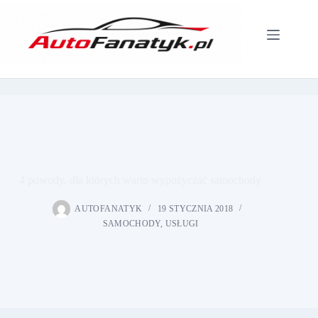
Przejdź
do
treści
4 powody, dla których warto wypożyczać samochody
AUTOFANATYK
19 STYCZNIA 2018
SAMOCHODY
,
USŁUGI