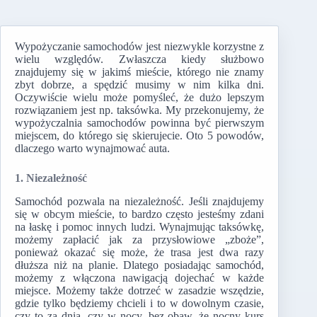
Wypożyczanie samochodów jest niezwykle korzystne z
wielu względów. Zwłaszcza kiedy służbowo
znajdujemy się w jakimś mieście, którego nie znamy
zbyt dobrze, a spędzić musimy w nim kilka dni.
Oczywiście wielu może pomyśleć, że dużo lepszym
rozwiązaniem jest np. taksówka. My przekonujemy, że
wypożyczalnia samochodów powinna być pierwszym
miejscem, do którego się skierujecie. Oto 5 powodów,
dlaczego warto wynajmować auta.
1. Niezależność
Samochód pozwala na niezależność. Jeśli znajdujemy
się w obcym mieście, to bardzo często jesteśmy zdani
na łaskę i pomoc innych ludzi. Wynajmując taksówkę,
możemy zapłacić jak za przysłowiowe „zboże”,
ponieważ okazać się może, że trasa jest dwa razy
dłuższa niż na planie. Dlatego posiadając samochód,
możemy z włączona nawigacją dojechać w każde
miejsce. Możemy także dotrzeć w zasadzie wszędzie,
gdzie tylko będziemy chcieli i to w dowolnym czasie,
czy to za dnia, czy w nocy, bez obaw, że nocny kurs