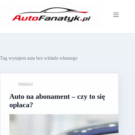
Przejdź
do
treści
Tag
wynajem auta bez wkładu własnego
USŁUGI
Auto na abonament – czy to się
opłaca?