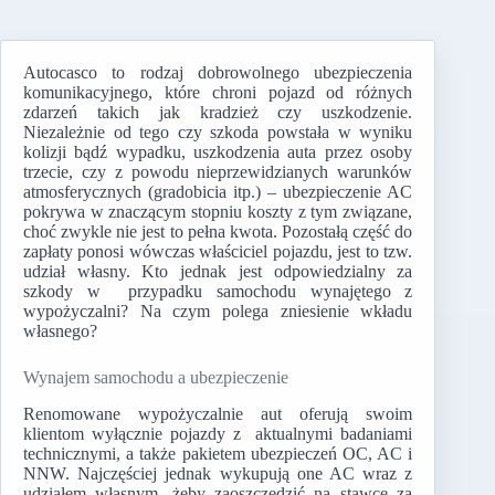
Autocasco to rodzaj dobrowolnego ubezpieczenia
komunikacyjnego, które chroni pojazd od różnych
zdarzeń takich jak kradzież czy uszkodzenie.
Niezależnie od tego czy szkoda powstała w wyniku
kolizji bądź wypadku, uszkodzenia auta przez osoby
trzecie, czy z powodu nieprzewidzianych warunków
atmosferycznych (gradobicia itp.) – ubezpieczenie AC
pokrywa w znaczącym stopniu koszty z tym związane,
choć zwykle nie jest to pełna kwota. Pozostałą część do
zapłaty ponosi wówczas właściciel pojazdu, jest to tzw.
udział własny. Kto jednak jest odpowiedzialny za
szkody w przypadku samochodu wynajętego z
wypożyczalni? Na czym polega zniesienie wkładu
własnego?
Wynajem samochodu a ubezpieczenie
Renomowane wypożyczalnie aut oferują swoim
klientom wyłącznie pojazdy z aktualnymi badaniami
technicznymi, a także pakietem ubezpieczeń OC, AC i
NNW. Najczęściej jednak wykupują one AC wraz z
udziałem własnym, żeby zaoszczędzić na stawce za