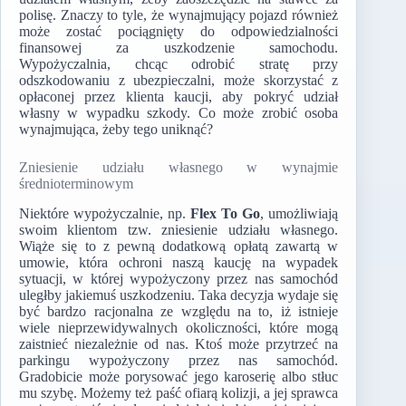
polisę. Znaczy to tyle, że wynajmujący pojazd również
może zostać pociągnięty do odpowiedzialności
finansowej za uszkodzenie samochodu.
Wypożyczalnia, chcąc odrobić stratę przy
odszkodowaniu z ubezpieczalni, może skorzystać z
opłaconej przez klienta kaucji, aby pokryć udział
własny w wypadku szkody. Co może zrobić osoba
wynajmująca, żeby tego uniknąć?
Zniesienie udziału własnego w wynajmie
średnioterminowym
Niektóre wypożyczalnie, np.
Flex To Go
, umożliwiają
swoim klientom tzw. zniesienie udziału własnego.
Wiąże się to z pewną dodatkową opłatą zawartą w
umowie, która ochroni naszą kaucję na wypadek
sytuacji, w której wypożyczony przez nas samochód
uległby jakiemuś uszkodzeniu. Taka decyzja wydaje się
być bardzo racjonalna ze względu na to, iż istnieje
wiele nieprzewidywalnych okoliczności, które mogą
zaistnieć niezależnie od nas. Ktoś może przytrzeć na
parkingu wypożyczony przez nas samochód.
Gradobicie może porysować jego karoserię albo stłuc
mu szybę. Możemy też paść ofiarą kolizji, a jej sprawca