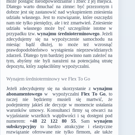
może postąpić nieodpowiedzialnie i zbiec z jej miejsca.
Dlatego warto dmuchać na zimne: być przezornym i
dobrze jest się zastanowić nad wykupieniem zniesienia
udziału własnego. Jest to rozwiązanie, które oszczędzi
nam nie tylko pieniędzy, ale i też zmartwień. Zniesienie
udziału własnego może być szczególnie istotne w
przypadku tzw.
wynajmu średnioterminowego
. Jeżeli
zdecydujemy się na wypożyczenie samochodu na
miesiąc bądź dłużej, to może też wzrosnąć
prawdopodobieństwo wystąpienia nieprzewidzianych
zdarzeń. Dlatego tym bardziej powinno nam zależeć na
tym, abyśmy nie byli narażeni na potencjalną utratę
depozytu, który zapłaciliśmy wypożyczalni.
Wynajem średnioterminowy we Flex To Go
Jeżeli zdecydujemy się na skorzystanie z
wynajmu
abonamentowego
w wypożyczalni
Flex To Go
, to
raczej nie będziemy musieli się martwić, że
podejmiemy jakieś złe decyzje w momencie ustalania
warunków umowy. Konsultanci firmy są otwarci na
wyjaśnianie wszelkich wątpliwości i są dostępni pod
numerem:
+48 22 122 80 55
. Sam
wynajem
subskrypcyjny
to bardzo atrakcyjne i elastyczne
rozwiązanie oferowane nie tylko firmom, ale także