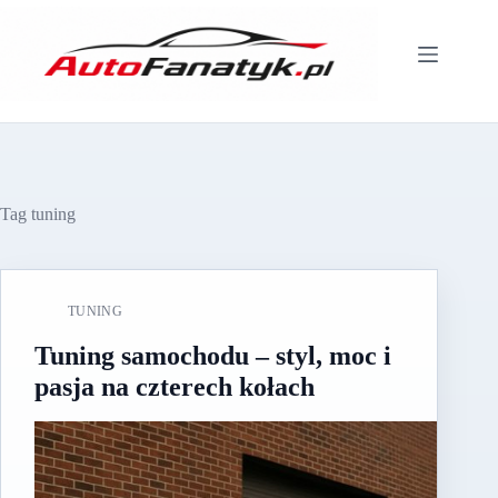
Przejdź
do
treści
Tag
tuning
TUNING
Tuning samochodu – styl, moc i
pasja na czterech kołach